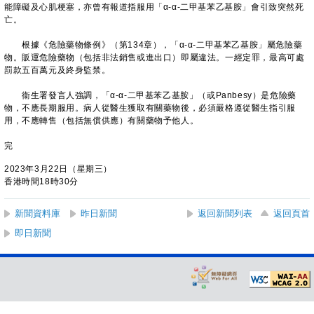
能障礙及心肌梗塞，亦曾有報道指服用「α-α-二甲基苯乙基胺」會引致突然死
亡。
根據《危險藥物條例》（第134章），「α-α-二甲基苯乙基胺」屬危險藥
物。販運危險藥物（包括非法銷售或進出口）即屬違法。一經定罪，最高可處
罰款五百萬元及終身監禁。
衞生署發言人強調，「α-α-二甲基苯乙基胺」（或Panbesy）是危險藥
物，不應長期服用。病人從醫生獲取有關藥物後，必須嚴格遵從醫生指引服
用，不應轉售（包括無償供應）有關藥物予他人。
完
2023年3月22日（星期三）
香港時間18時30分
新聞資料庫
昨日新聞
返回新聞列表
返回頁首
即日新聞