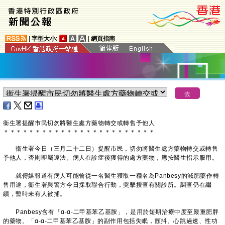
|
字型大小:
|
網頁指南
衞生署提醒市民切勿將醫生處方藥物轉交或轉售予他人
＊
＊
＊
＊
＊
＊
＊
＊
＊
＊
＊
＊
＊
＊
＊
＊
＊
＊
＊
＊
＊
＊
＊
＊
​衞生署今日（三月二十二日）提醒市民，切勿將醫生處方藥物轉交或轉售
予他人，否則即屬違法。病人在診症後獲得的處方藥物，應按醫生指示服用。
就傳媒報道有病人可能曾從一名醫生獲取一種名為Panbesy的減肥藥作轉
售用途，衞生署與警方今日採取聯合行動，突擊搜查有關診所。調查仍在繼
續，暫時未有人被捕。
Panbesy含有「α-α-二甲基苯乙基胺」，是用於短期治療中度至嚴重肥胖
的藥物。「α-α-二甲基苯乙基胺」的副作用包括失眠，顫抖、心跳過速、性功