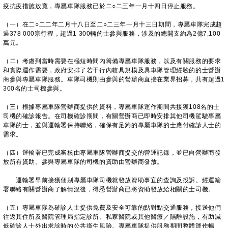
疫抗疫措施放寬，專屬車隊服務已於二○二三年一月十四日停止服務。
（一）在二○二二年二月十八日至二○二三年一月十三日期間，專屬車隊完成超
過378 000宗行程，超過1 300輛的士參與服務，涉及的總開支約為2億7,100
萬元。
（二）考慮到當時需要在極短時間內籌備專屬車隊服務，以及有關服務的要求
和實際運作需要，政府安排了若干行內較具規模及具車隊管理經驗的的士營辦
商參與專屬車隊服務。車隊司機則由參與的營辦商直接在業界招募，共有超過1
300名的士司機參與。
（三）根據專屬車隊營辦商提供的資料，專屬車隊運作期間共接獲108名的士
司機的確診報告。在司機確診期間，有關營辦商已即時安排其他司機駕駛專屬
車隊的士，並與運輸署保持聯絡，確保有足夠的專屬車隊的士應付確診人士的
需求。
（四）運輸署已完成審核由專屬車隊營辦商提交的營運記錄，並已向營辦商發
放所有資助。參與專屬車隊的司機的資助由營辦商發放。
運輸署早前接獲個别專屬車隊司機就發放資助事宜的查詢及投訴。經運輸
署聯絡有關營辦商了解情況後，得悉營辦商已將資助發放給相關的士司機。
（五）專屬車隊為確診人士提供免費及安全可靠的點對點交通服務，接送他們
往返其住所及醫院管理局指定診所、私家醫院或其他醫療／隔離設施，有助減
低確診人士外出求診時的公共衞生風險。專屬車隊提供服務期間整體運作暢