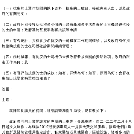
（一）抗疫的士運作期間的以下資料：抗疫的士數目、接載患者人次，以及政
府的有關開支；
（二）政府分別接獲及批准多少個的士營辦商和多少名自僱的士司機營運抗疫
的士的申請；政府基於甚麼準則審批該等申請；
（三）有否統計，共有多少名抗疫的士司機在工作期間確診，以及政府有何措
施協助抗疫的士在司機確診期間繼續營運；
（四）鑑於據報，有抗疫的士司機仍未獲政府發放有關的資助款項，政府的跟
進工作為何；及
（五）有否評估抗疫的士的成效；如有，詳情為何；如否，原因為何；會否在
疫情出現變化時重啓該服務？
答覆：
主席：
就陳沛良議員的提問，經諮詢醫務衞生局後，現答覆如下：
政府聯同的士業界設立的專屬的士車隊（專屬車隊）自二○二二年二月十八
日起投入運作，為確診2019冠狀病毒病人士提供免費交通服務，接送他們往返
其住所及醫院管理局指定診所、私家醫院或其他醫療／隔離設施。隨着多項防