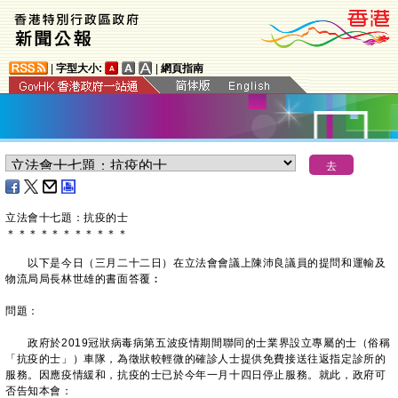
|
字型大小:
|
網頁指南
立法會十七題：抗疫的士
＊
＊
＊
＊
＊
＊
＊
＊
＊
＊
＊
以下是今日（三月二十二日）在立法會會議上陳沛良議員的提問和運輸及
物流局局長林世雄的書面答覆︰
問題：
政府於2019冠狀病毒病第五波疫情期間聯同的士業界設立專屬的士（俗稱
「抗疫的士」）車隊，為徵狀較輕微的確診人士提供免費接送往返指定診所的
服務。因應疫情緩和，抗疫的士已於今年一月十四日停止服務。就此，政府可
否告知本會：