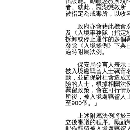
留設施。勵顧懲教所現
者。就此，羅湖懲教所
被指定為戒毒所，以收
政府亦會藉此機會廢
及《入境事務隊（指定地
拆卸或停止運作的多個
廢除《入境條例》下與
過時附屬法例。
保安局發言人表示︰
被入境處羈留人士羈留
動，並確保對社會造成
險的人士，根據相關法
羈留政策，會在可行情
所後，被入境處羈留人
至900個。」
上述附屬法例將於三
立後審議的程序。勵顧
配作羈留被入境處羈留