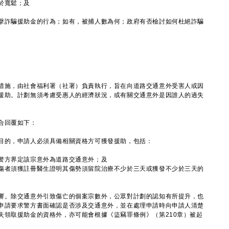
於寬鬆；及
擊詐騙援助金的行為；如有，被捕人數為何；政府有否檢討如何杜絕詐騙
施，由社會福利署（社署）負責執行，旨在向道路交通意外受害人或因
援助。計劃無須考慮受惠人的經濟狀況，或有關交通意外是因誰人的過失
合回覆如下：
的，申請人必須具備相關資格方可獲發援助，包括：
警方界定該宗意外為道路交通意外；及
傷者須獲註冊醫生證明其傷勢須留院治療不少於三天或獲發不少於三天的
。除交通意外引致傷亡的個案宗數外，公眾對計劃的認知有所提升，也
申請要求警方書面確認是否涉及交通意外，並在處理申請時向申請人清楚
失領取援助金的資格外，亦可能會根據《盜竊罪條例》（第210章）被起