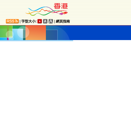
|
字型大小:
|
網頁指南