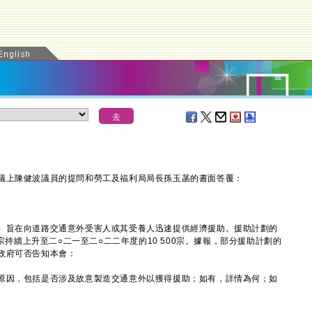
上陳健波議員的提問和勞工及福利局局長孫玉菡的書面答覆：
旨在向道路交通意外受害人或其受養人迅速提供經濟援助。援助計劃的
9宗持續上升至二○二一至二○二二年度的10 500宗。據報，部分援助計劃的
政府可否告知本會：
原因，包括是否涉及故意製造交通意外以獲得援助；如有，詳情為何；如