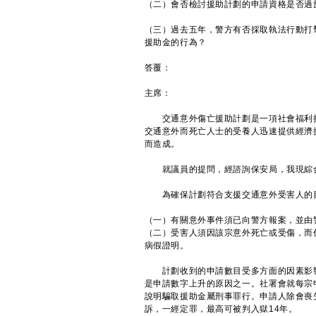
（二）會否檢討援助計劃的申請資格是否過
（三）過去五年，警方有否採取執法行動打
援助金的行為？
答覆：
主席：
交通意外傷亡援助計劃是一項社會福利措
交通意外而死亡人士的受養人迅速提供經濟
而造成。
就議員的提問，經諮詢保安局，我現綜
為確保計劃符合支援交通意外受害人的目
（一）有關意外事件須已向警方報案，並由
（二）受害人須因該宗意外死亡或受傷，而
病假證明。
計劃收到的申請數目受多方面的因素影響
是申請數字上升的原因之一。社署會就每宗
說明騙取援助金屬刑事罪行。申請人除會喪
訴，一經定罪，最高可被判入獄14年。