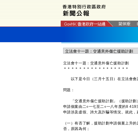
立法會十一題：交通意外傷亡援助計劃
＊
＊
＊
＊
＊
＊
＊
＊
＊
＊
＊
＊
＊
＊
＊
＊
＊
以下是今日（三月十五日）在立法會會議
問題：
「交通意外傷亡援助計劃」（援助計劃）
申請個案由二○一七至二○一八年度的8 41
申請涉及虛假、誇大及詐騙等情況。就此，
（一）有否了解，援助計劃申請個案上升的
否，原因為何；