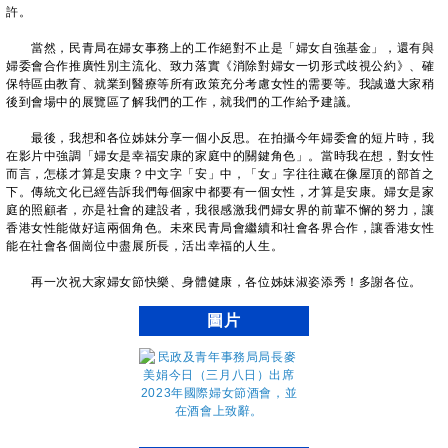
許。
當然，民青局在婦女事務上的工作絕對不止是「婦女自強基金」，還有與
婦委會合作推廣性別主流化、致力落實《消除對婦女一切形式歧視公約》、確
保特區由教育、就業到醫療等所有政策充分考慮女性的需要等。我誠邀大家稍
後到會場中的展覽區了解我們的工作，就我們的工作給予建議。
最後，我想和各位姊妹分享一個小反思。在拍攝今年婦委會的短片時，我
在影片中強調「婦女是幸福安康的家庭中的關鍵角色」。當時我在想，對女性
而言，怎樣才算是安康？中文字「安」中，「女」字往往藏在像屋頂的部首之
下。傳統文化已經告訴我們每個家中都要有一個女性，才算是安康。婦女是家
庭的照顧者，亦是社會的建設者，我很感激我們婦女界的前輩不懈的努力，讓
香港女性能做好這兩個角色。未來民青局會繼續和社會各界合作，讓香港女性
能在社會各個崗位中盡展所長，活出幸福的人生。
再一次祝大家婦女節快樂、身體健康，各位姊妹淑姿添秀！多謝各位。
圖片