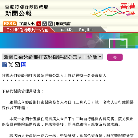
|
字型大小:
|
網頁指南
雅麗氏何妙齡那打素醫院呼籲公眾人士協助尋找一名失蹤病人
＊
＊
＊
＊
＊
＊
＊
＊
＊
＊
＊
＊
＊
＊
＊
＊
＊
＊
＊
＊
＊
＊
＊
＊
＊
＊
＊
下稿代醫院管理局發出：
雅麗氏何妙齡那打素醫院發言人今日（三月八日）就一名病人自行離開醫
院作以下呼籲：
本院一名四十五歲住院男病人今日下午二時自行離開內科病房。院方派出
保安員在醫院範圍搜索，但未能尋獲，即時聯絡病人親友及報警求助。
該名病人身高約一點六一米，中等身材，蓄黑色短直髮，離開醫院時身穿