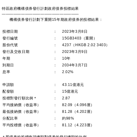
特區政府機構債券發行計劃政府債券投標結果
————————————————————
機構債券發行計劃下重開15年期政府債券的投標結果：
投標日期
：
2023年3月8日
發行編號
：
15GB3403（重開）
股份代號
：
4237（HKGB 2.02 3403）
發行及交收日期
：
2023年3月9日
年期
：
10年
到期日
：
2034年3月7日
息率
：
2.02%
申請額
：
43.11億港元
配發額
：
15億港元
投標對發行額比例＊
：
2.87
平均接納價（收益率）
：
82.09（4.096厘）
最低接納價（收益率）
：
81.28（4.202厘）
分配比率
：
約98%
平均投標價（收益率）
：
81.12（4.223厘）