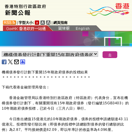
|
字型大小:
|
網頁指南
機構債券發行計劃下重開15年期政府債券的投標結果
＊
＊
＊
＊
＊
＊
＊
＊
＊
＊
＊
＊
＊
＊
＊
＊
＊
＊
＊
＊
＊
＊
＊
＊
下稿代香港金融管理局發出︰
香港金融管理局以香港特別行政區政府（特區政府）代表身分，宣布在機
構債券發行計劃下，有關重開現有15年期政府債券（發行編號15GB3403）的
10年期政府債券投標，已於今日（三月八日）舉行。
今日推出總值15億港元的10年期政府債券，債券的投標申請總額達43.11
億港元。投標對發行額比例（即債券的投標申請總額對債券的發行總額的比
例）為2.87。平均接納價是82.09，即以年率計的收益率為4.096厘。