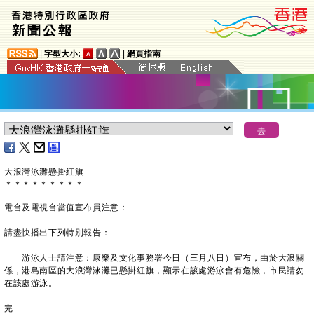
|
字型大小:
|
網頁指南
大浪灣泳灘懸掛紅旗
＊
＊
＊
＊
＊
＊
＊
＊
＊
電台及電視台當值宣布員注意：
請盡快播出下列特別報告：
游泳人士請注意：康樂及文化事務署今日（三月八日）宣布，由於大浪關
係，港島南區的大浪灣泳灘已懸掛紅旗，顯示在該處游泳會有危險，市民請勿
在該處游泳。
完