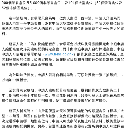
000個禁香龕位及5 000個非禁香龕位）及104個大型龕位（52個禁香龕位及
52個非禁香龕位）。」
在申請期內，食環署只會為每一位先人處理一份申請。申請人只須為同一
位先人填寫一份申請表格，為其申請大型或標準骨灰龕位。申請大型龕位須於
表格內填寫至少三位先人的資料，而申請標準龕位則須填寫至少一位先人的資
料。
發言人說：「為加快編配程序，食環署會以攪珠及電腦隨機定出中籤申請
人編配龕位次序及獲編配的特定龕位，而非由中籤申請人自行揀選龕位。中籤
申請人可使用食環署網站（
www.fehd.gov.hk
）的骨灰龕位位置查詢系統，查
詢相關龕位的位置，如決定接受，須在指定日期和時間前往公眾骨灰龕位編配
辦事處辦理相關手續及繳交費用。」
為鼓勵加放骨灰，申請人若符合相關準則，可額外獲發一張「抽籤紙」，
以增加中籤機會。
至於骨灰安放期，申請人獲編配骨灰龕位後，最初的骨灰安放期為二十
年，期滿後可每十年續期一次。在安放期屆滿時，只要相關人士確認會為骨灰
龕位續期及繳付當時的訂明費用，便可繼續使用獲編配的骨灰龕位。
發言人補充說：「由於兩所靈灰安置所可供編配的各類型龕位（標準／大
型；非禁香／禁香）的數量有差別，並會直接影響獲成功編配龕位的機會。在
決定選擇申請哪一類型龕位時，申請人可先參閱表格上相關資料，以衡量該申
請獲成功編配的機會。另外，首選哥連臣角新廈靈灰安置所的申請人可選擇在