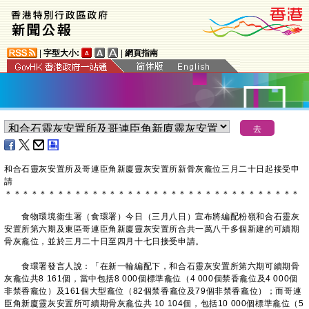
|
字型大小:
|
網頁指南
和合石靈灰安置所及哥連臣角新廈靈灰安置所新骨灰龕位三月二十日起接受申
請
＊
＊
＊
＊
＊
＊
＊
＊
＊
＊
＊
＊
＊
＊
＊
＊
＊
＊
＊
＊
＊
＊
＊
＊
＊
＊
＊
＊
＊
＊
＊
＊
＊
＊
食物環境衞生署（食環署）今日（三月八日）宣布將編配粉嶺和合石靈灰
安置所第六期及東區哥連臣角新廈靈灰安置所合共一萬八千多個新建的可續期
骨灰龕位，並於三月二十日至四月十七日接受申請。
食環署發言人說：「在新一輪編配下，和合石靈灰安置所第六期可續期骨
灰龕位共8 161個，當中包括8 000個標準龕位（4 000個禁香龕位及4 000個
非禁香龕位）及161個大型龕位（82個禁香龕位及79個非禁香龕位）；而哥連
臣角新廈靈灰安置所可續期骨灰龕位共 10 104個，包括10 000個標準龕位（5