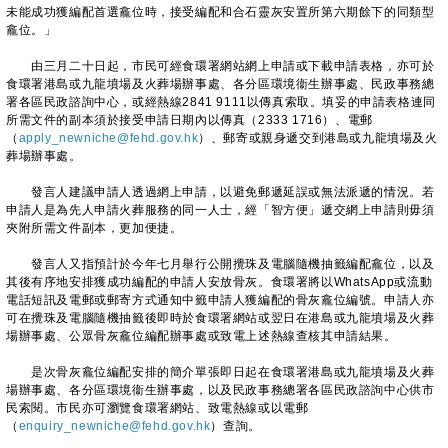
未能成功獲編配首選龕位時，接受編配和合石靈灰安置所第六期餘下的同類型
龕位。」
由三月二十日起，市民可經食環署網站網上申請或下載申請表格，亦可於
食環署港島或九龍墳場及火葬場辦事處、各分區環境衞生辦事處、民政事務總
署各區民政諮詢中心，或經熱線2841 9111以傳真索取。填妥的申請表格連同
所需文件的副本須於接受申請日期內以傳真（2333 1716）、電郵
（
apply_newniche@fehd.gov.hk
）、郵寄或親身遞交到港島或九龍墳場及火
葬場辦事處。
發言人建議申請人透過網上申請，以避免郵遞延誤或無法派遞的情況。若
申請人是為先人申請火葬服務的同一人士，經「智方便」遞交網上申請則毋須
夾附所需文件副本，更加便捷。
發言人又指預計於今年七月舉行公開攪珠及電腦隨機抽籤編配龕位，以及
其後有序地安排獲成功編配的申請人安放骨灰。食環署將以WhatsApp或流動
電話短訊及電郵或郵寄方式通知中籤申請人獲編配的骨灰龕位編號。申請人亦
可在攪珠及電腦隨機抽籤後即時於食環署網站或翌日在港島或九龍墳場及火葬
場辦事處、公眾骨灰龕位編配辦事處或致電上述熱線查核其申請結果。
是次骨灰龕位編配安排的簡介單張即日起在食環署港島或九龍墳場及火葬
場辦事處、各分區環境衞生辦事處，以及民政事務總署各區民政諮詢中心供市
民索閱。市民亦可瀏覽食環署網站、致電熱線或以電郵
（
enquiry_newniche@fehd.gov.hk
）查詢。