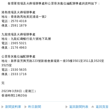
食環署墳場及火葬場辦事處和公眾骨灰龕位編配辦事處的資料如下：
港島墳場及火葬場辦事處
地址：香港跑馬地黃泥涌道一號J
電話：2570 4318
傳真：2591 1879
九龍墳場及火葬場辦事處
地址：九龍紅磡暢行道六號地下高層
電話：2365 5321
傳真：2176 4963
公眾骨灰龕位編配辦事處
地址：新界葵芳興芳路223號新都會廣場第一座35樓3501至3511及3520至
3525室
電話：2330 5635
傳真：2333 1716
完
2023年3月8日（星期三）
香港時間11時20分
新聞資料庫
昨日新聞
返回新聞列表
返回頁首