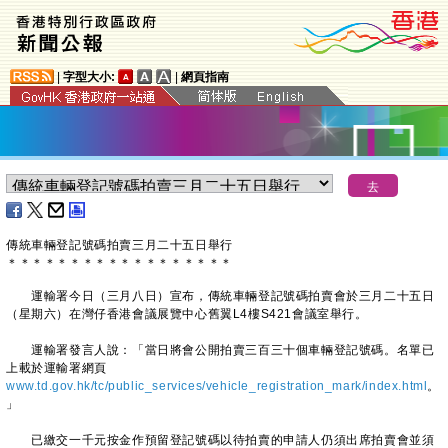
|
字型大小:
|
網頁指南
傳統車輛登記號碼拍賣三月二十五日舉行
＊
＊
＊
＊
＊
＊
＊
＊
＊
＊
＊
＊
＊
＊
＊
＊
＊
＊
運輸署今日（三月八日）宣布，傳統車輛登記號碼拍賣會於三月二十五日
（星期六）在灣仔香港會議展覽中心舊翼L4樓S421會議室舉行。
運輸署發言人說：「當日將會公開拍賣三百三十個車輛登記號碼。名單已
上載於運輸署網頁
www.td.gov.hk/tc/public_services/vehicle_registration_mark/index.html
。
」
已繳交一千元按金作預留登記號碼以待拍賣的申請人仍須出席拍賣會並須