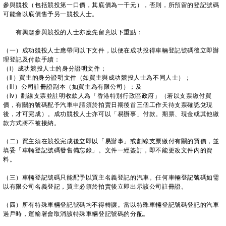
參與競投（包括競投第一口價，其底價為一千元），否則，所預留的登記號碼
可能會以底價售予另一競投人士。
有興趣參與競投的人士亦應先留意以下重點：
（一）成功競投人士應帶同以下文件，以便在成功投得車輛登記號碼後立即辦
理登記及付款手續：
（i）成功競投人士的身分證明文件；
（ii）買主的身分證明文件（如買主與成功競投人士為不同人士）；
（iii）公司註冊證副本（如買主為有限公司）；及
（iv）劃線支票並註明收款人為「香港特別行政區政府」（若以支票繳付買
價，有關的號碼配予汽車申請須於拍賣日期後首三個工作天待支票確認兌現
後，才可完成）。成功競投人士亦可以「易辦事」付款。期票、現金或其他繳
款方式將不被接納。
（二）買主須在競投完成後立即以「易辦事」或劃線支票繳付有關的買價，並
填妥「車輛登記號碼發售備忘錄」。文件一經簽訂，即不能更改文件內的資
料。
（三）車輛登記號碼只能配予以買主名義登記的汽車。任何車輛登記號碼如需
以有限公司名義登記，買主必須於拍賣後立即出示該公司註冊證。
（四）所有特殊車輛登記號碼均不得轉讓。當以特殊車輛登記號碼登記的汽車
過戶時，運輸署會取消該特殊車輛登記號碼的分配。