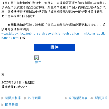
（五）買主須於拍賣日期後十二個月內，向運輸署署長申請將有關的車輛登記
號碼配予以買主名義登記的車輛。買主如未能在十二個月內將登記號碼配予汽
車，運輸署署長將根據法例規定取消該車輛登記號碼的分配並安排另行分配，
而不會事先通知有關買主。
有關其他拍賣詳情，請參閱「傳統車輛登記號碼拍賣重要事項須知」。該
須知可從運輸署網頁
www.td.gov.hk/tc/public_services/vehicle_registration_mark/tvrm_auctio
n/index.html
下載。
附件
附件
完
2023年3月8日（星期三）
香港時間10時00分
新聞資料庫
昨日新聞
返回新聞列表
返回頁首
即日新聞