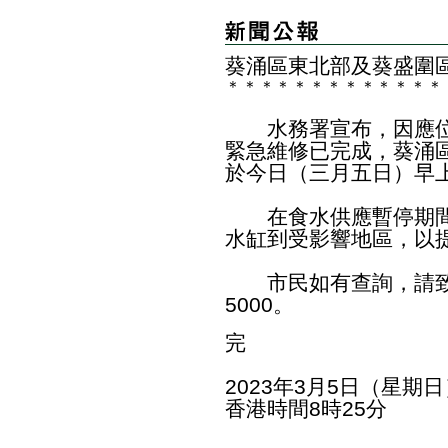
葵涌區東北部及葵盛圍
＊
＊
＊
＊
＊
＊
＊
＊
＊
＊
＊
＊
＊
水務署宣布，因應位
緊急維修已完成，葵涌
於今日（三月五日）早
在食水供應暫停期間，
水缸到受影響地區，以
市民如有查詢，請致電
5000。
完
2023年3月5日（星期日
香港時間8時25分