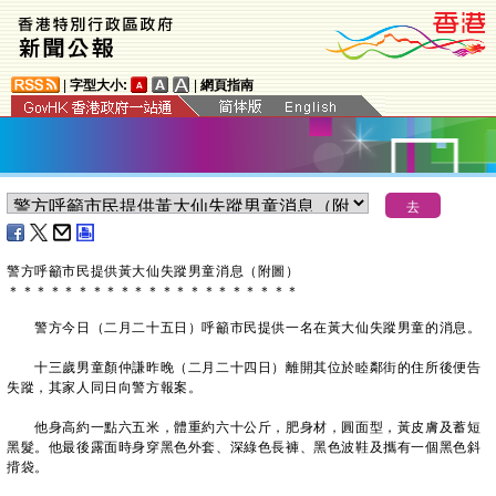
|
字型大小:
|
網頁指南
警方呼籲市民提供黃大仙失蹤男童消息（附圖）
＊
＊
＊
＊
＊
＊
＊
＊
＊
＊
＊
＊
＊
＊
＊
＊
＊
＊
＊
＊
＊
警方今日（二月二十五日）呼籲市民提供一名在黃大仙失蹤男童的消息。
十三歲男童顏仲謙昨晚（二月二十四日）離開其位於睦鄰街的住所後便告
失蹤，其家人同日向警方報案。
他身高約一點六五米，體重約六十公斤，肥身材，圓面型，黃皮膚及蓄短
黑髮。他最後露面時身穿黑色外套、深綠色長褲、黑色波鞋及攜有一個黑色斜
揹袋。