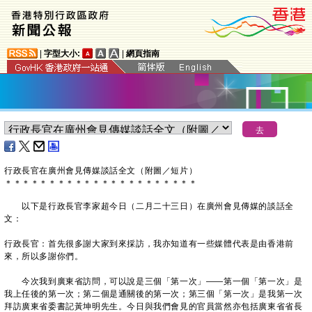
|
字型大小:
|
網頁指南
行政長官在廣州會見傳媒談話全文（附圖／短片）
＊
＊
＊
＊
＊
＊
＊
＊
＊
＊
＊
＊
＊
＊
＊
＊
＊
＊
＊
＊
＊
＊
以下是行政長官李家超今日（二月二十三日）在廣州會見傳媒的談話全
文：
行政長官：首先很多謝大家到來採訪，我亦知道有一些媒體代表是由香港前
來，所以多謝你們。
今次我到廣東省訪問，可以說是三個「第一次」——第一個「第一次」是
我上任後的第一次；第二個是通關後的第一次；第三個「第一次」是我第一次
拜訪廣東省委書記黃坤明先生。今日與我們會見的官員當然亦包括廣東省省長