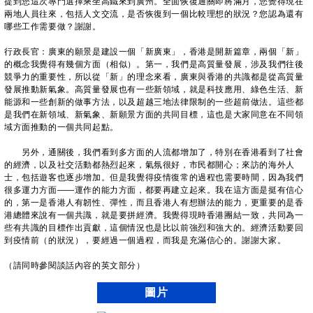
提到您這次專門選擇乘坐高鐵來到廣州。全面恢復通關即將滿月，您覺得現在
兩地人員往來，包括人文交流，是否恢復到一個比較理想的狀況？您認為還有
哪些工作需要做？謝謝。
行政長官：廣東的願景是建設一個「新廣東」，香港是開新篇章，兩個「新」
的概念我覺得有幾個方面（相似）。第一，我們是高質量發展，涉及我們往後
競爭力的重要性，所以從「新」的理念來看，廣東與香港的共識都是從高質量
發展推動新氣象。高質量發展也有一些新領域，就是科技應用、綠色生活、新
能源和一些創新的做事方法，以及超越三地法律限制的一些超前做法。這些都
是我們在新領域、新氣象、新願景方面的共同目標，這也是大家同意在不同領
域方面推動的一個共同起點。
另外，通關後，我們看到多方面的人流都增加了，特別在香港看到了社會
的經濟，以及社交活動都熱烈起來，氣氛很好，市民都開心；來訪的海外人
士，包括遊客也逐步增加。但是我覺得疫情復常的過程也需要時間，因為我們
很多運力方面——運作的能力方面，都要再建立起來。我在這方面是挺有信心
的，第一是香港人有韌性、彈性，而且香港人有想辦法的能力，更重要的是香
港總體來說有一個共識，就是要拼經濟。我覺得現時香港團結一致，共同為一
些有共識的目標作出貢獻，這個情況也是比以前強烈和強大的。經濟活動要回
到疫情前（的狀況），要經過一個過程，而我是充滿信心的。謝謝大家。
（請同時參閱談話內容的英文部分）
圖片