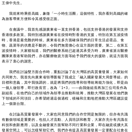
王偉中先生。
我前來時乘搭高鐵，象徵「一小時生活圈」這個特性，我亦看到高鐵的確
為旅客帶來方便和令其感受很正面。
在會議中，我首先感謝廣東省一直支持香港，包括支持香港的發展和支持
香港很多政策。我特別感謝廣東省在疫情時對香港的支援，特別在第五波疫情
時，香港是最危難的時候。廣東省在多方面確保我們的日常生活必需品、食
物、蔬菜等的供應是不斷的，令我們無需擔心在這方面的需要。第二，在第五
波疫情時，大家都知道，我們的醫療系統已超過其承受力時，廣東省派出醫療
團隊來香港幫助我們，亦在醫療物資方面等給予我們很大的援助，就這方面我
表示了衷心的謝意。
我們在討論雙方面合作時，重點討論了在大灣區的高質量發展，大家如何
共同努力。我首先向廣東省領導匯報了我成立「融入國家發展大局督導組」的
目標和意義，其中我強調的，就是將我們的指導和領導統籌能力強化，即是由
一個人做領導，即行政長官，改為「1+3」——由我做組長再加三位司長作為
副組長，在他們自己的領域作為領導去推動和統籌，推動大灣區發展在他們旗
下領域的不同項目，亦希望經過這個過程，積極和主動地把推動大灣區建設提
上一個新台階。
在討論高質量發展中，大家也同意我們的合作空間是無限的，但亦有共識
有數個領域是重要的，包括人才流動、人員培訓和教育，大家亦充分有共識在
科技和創新應用，以及金融發展方面幫助不同行業和企業，即在融資或擴大其
發展空間上，可以怎樣幫助它們。我們亦有提及高質量發展一定要配合社會在