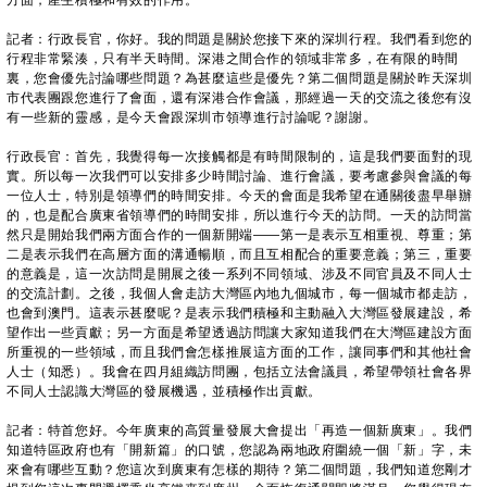
方面，產生積極和有效的作用。
記者：行政長官，你好。我的問題是關於您接下來的深圳行程。我們看到您的
行程非常緊湊，只有半天時間。深港之間合作的領域非常多，在有限的時間
裏，您會優先討論哪些問題？為甚麼這些是優先？第二個問題是關於昨天深圳
市代表團跟您進行了會面，還有深港合作會議，那經過一天的交流之後您有沒
有一些新的靈感，是今天會跟深圳市領導進行討論呢？謝謝。
行政長官：首先，我覺得每一次接觸都是有時間限制的，這是我們要面對的現
實。所以每一次我們可以安排多少時間討論、進行會議，要考慮參與會議的每
一位人士，特別是領導們的時間安排。今天的會面是我希望在通關後盡早舉辦
的，也是配合廣東省領導們的時間安排，所以進行今天的訪問。一天的訪問當
然只是開始我們兩方面合作的一個新開端——第一是表示互相重視、尊重；第
二是表示我們在高層方面的溝通暢順，而且互相配合的重要意義；第三，重要
的意義是，這一次訪問是開展之後一系列不同領域、涉及不同官員及不同人士
的交流計劃。之後，我個人會走訪大灣區內地九個城市，每一個城市都走訪，
也會到澳門。這表示甚麼呢？是表示我們積極和主動融入大灣區發展建設，希
望作出一些貢獻；另一方面是希望透過訪問讓大家知道我們在大灣區建設方面
所重視的一些領域，而且我們會怎樣推展這方面的工作，讓同事們和其他社會
人士（知悉）。我會在四月組織訪問團，包括立法會議員，希望帶領社會各界
不同人士認識大灣區的發展機遇，並積極作出貢獻。
記者：特首您好。今年廣東的高質量發展大會提出「再造一個新廣東」。我們
知道特區政府也有「開新篇」的口號，您認為兩地政府圍繞一個「新」字，未
來會有哪些互動？您這次到廣東有怎樣的期待？第二個問題，我們知道您剛才