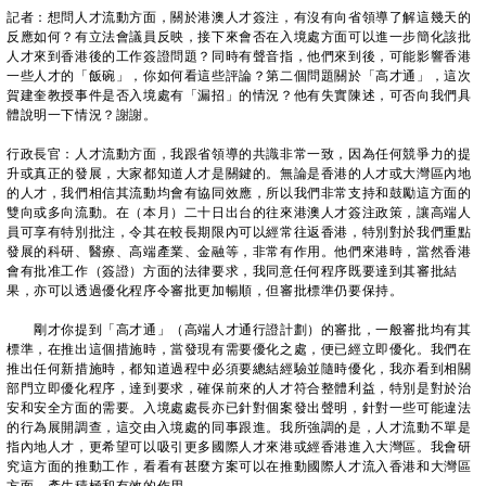
記者：想問人才流動方面，關於港澳人才簽注，有沒有向省領導了解這幾天的
反應如何？有立法會議員反映，接下來會否在入境處方面可以進一步簡化該批
人才來到香港後的工作簽證問題？同時有聲音指，他們來到後，可能影響香港
一些人才的「飯碗」，你如何看這些評論？第二個問題關於「高才通」，這次
賀建奎教授事件是否入境處有「漏招」的情況？他有失實陳述，可否向我們具
體說明一下情況？謝謝。
行政長官：人才流動方面，我跟省領導的共識非常一致，因為任何競爭力的提
升或真正的發展，大家都知道人才是關鍵的。無論是香港的人才或大灣區內地
的人才，我們相信其流動均會有協同效應，所以我們非常支持和鼓勵這方面的
雙向或多向流動。在（本月）二十日出台的往來港澳人才簽注政策，讓高端人
員可享有特別批注，令其在較長期限內可以經常往返香港，特別對於我們重點
發展的科研、醫療、高端產業、金融等，非常有作用。他們來港時，當然香港
會有批准工作（簽證）方面的法律要求，我同意任何程序既要達到其審批結
果，亦可以透過優化程序令審批更加暢順，但審批標準仍要保持。
剛才你提到「高才通」（高端人才通行證計劃）的審批，一般審批均有其
標準，在推出這個措施時，當發現有需要優化之處，便已經立即優化。我們在
推出任何新措施時，都知道過程中必須要總結經驗並隨時優化，我亦看到相關
部門立即優化程序，達到要求，確保前來的人才符合整體利益，特別是對於治
安和安全方面的需要。入境處處長亦已針對個案發出聲明，針對一些可能違法
的行為展開調查，這交由入境處的同事跟進。我所強調的是，人才流動不單是
指內地人才，更希望可以吸引更多國際人才來港或經香港進入大灣區。我會研
究這方面的推動工作，看看有甚麼方案可以在推動國際人才流入香港和大灣區