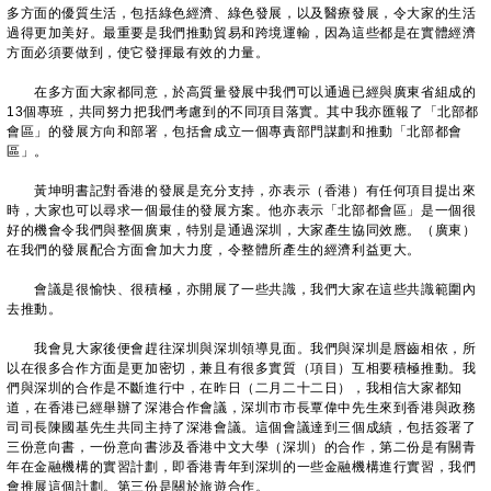
多方面的優質生活，包括綠色經濟、綠色發展，以及醫療發展，令大家的生活
過得更加美好。最重要是我們推動貿易和跨境運輸，因為這些都是在實體經濟
方面必須要做到，使它發揮最有效的力量。
在多方面大家都同意，於高質量發展中我們可以通過已經與廣東省組成的
13個專班，共同努力把我們考慮到的不同項目落實。其中我亦匯報了「北部都
會區」的發展方向和部署，包括會成立一個專責部門謀劃和推動「北部都會
區」。
黃坤明書記對香港的發展是充分支持，亦表示（香港）有任何項目提出來
時，大家也可以尋求一個最佳的發展方案。他亦表示「北部都會區」是一個很
好的機會令我們與整個廣東，特別是通過深圳，大家產生協同效應。（廣東）
在我們的發展配合方面會加大力度，令整體所產生的經濟利益更大。
會議是很愉快、很積極，亦開展了一些共識，我們大家在這些共識範圍內
去推動。
我會見大家後便會趕往深圳與深圳領導見面。我們與深圳是唇齒相依，所
以在很多合作方面是更加密切，兼且有很多實質（項目）互相要積極推動。我
們與深圳的合作是不斷進行中，在昨日（二月二十二日），我相信大家都知
道，在香港已經舉辦了深港合作會議，深圳市市長覃偉中先生來到香港與政務
司司長陳國基先生共同主持了深港會議。這個會議達到三個成績，包括簽署了
三份意向書，一份意向書涉及香港中文大學（深圳）的合作，第二份是有關青
年在金融機構的實習計劃，即香港青年到深圳的一些金融機構進行實習，我們
會推展這個計劃。第三份是關於旅遊合作。