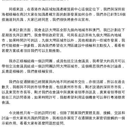
同樣來說，在香港作為區域知識產權貿易中心這個定位下，我們與深圳前
海都積極在商討大家在知識產權方面的創新發展如何合作，我們亦已針對16個
措施達到共識，大家已經同意，我們很快將會作出宣布。
未來計劃方面，我會走訪大灣區全部九個內地城市和澳門。我已計劃在下
星期首先拜訪澳門。我會帶領政府官員、司局長走訪所有九個大灣區內地城
市，如果時間許可的話，九個大灣區城市以外，其他相連的一些城市發展，我
們可能都會一併參觀，因為我們希望在大灣區建設中積極和主動投入，看看有
甚麼方案或者項目我們可以主動推動。
我亦正積極組織一個訪問團，成員包括立法會議員，我希望大約四月可以
帶領立法會議員組成一個訪問團訪問大灣區城市。這個構思我們亦有討論過，
反應是積極的，我們會積極安排。
我們自從通關後已經開展與內地不同的城市交往，亦很活躍，所以在過去
數天，我都與不同的市領導會面，包括廣州市市長，剛才說過的深圳市市長，
以及東莞市市長等。剛才我們在會議中與廣東省領導亦談及，廣東省領導很可
能在三月訪問香港，如果時間許可，我都希望利用這個機會可以舉行粵港聯席
會議。
今次雖然只有一日的訪問行程，但除了開展我們實體見面、接觸、交談和
討論一些大家有共識的問題外，我相信亦展現了在通關後大家密切接觸的一個
示範作用。看看大家有甚麼問題想提問。