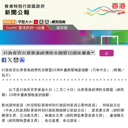
|
字型大小:
|
網頁指南
行政長官出席香港經濟民生聯盟10周年慶典暨晚宴致辭（只有中文）（附圖／
短片）
＊
＊
＊
＊
＊
＊
＊
＊
＊
＊
＊
＊
＊
＊
＊
＊
＊
＊
＊
＊
＊
＊
＊
＊
＊
＊
＊
＊
＊
＊
＊
＊
＊
＊
＊
以下是行政長官李家超今日（二月二十日）出席香港經濟民生聯盟（經民
聯）10周年慶典暨晚宴的致辭：
劉光源特派員（外交部駐香港特別行政區特派員公署特派員）、何靖副主任
（中央人民政府駐香港特別行政區聯絡辦公室副主任）、梁君彥主席（經民聯
榮譽主席、立法會主席）、林建岳主席（經民聯監事委員會主席）、盧偉國主
席（經民聯執委會主席）、各位嘉賓、各位朋友：