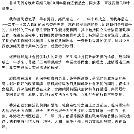
非常高興今晚出席經民聯10周年慶典這個盛會，同大家一齊祝賀經民聯十
歲生日！
我和經民聯似乎一早有淵源。經民聯在二○一二年十月成立，而我亦是在二
○一二年十月加入政府的政治委任團隊，就任保安局副局長，所以我們是有緣份
的。當時我的工作由專注警務工作變得更廣闊，其中包括同立法會緊密聯繫和
合作，在這個過程中，我和經民聯很多位骨幹成員，特別是立法會議員，建立
了良好的工作關係和認識，大家有共同理念，一齊推動香港的發展，所以今日
我參加經民聯十周年的盛會，感覺特別欣慰。
經濟發展是社會提供動力的泉源，民生福祉是從政者不懈的追求。經民聯
成立十年以來，貫徹「工商帶動經濟，專業改善民生」的理念，建構香港工商
界、專業界與廣大市民溝通的橋樑。
經民聯在議會一直保持很實的力量，為特區建樹，是我們良政善治的基
礎，獻出良好的政策建議，積極與特區政府共同解決社會不同的問題，促進社
會發展。我深信經民聯在未來，會繼續與特區政府保持良好溝通，共同履行
「愛國者治港」原則，實現行政立法互相制衡、互相配合的行政主導制度。
香港正處於由治及興的新階段，社會在復常之路上全速前進。現時香港與
內地經已全面通關，與全世界亦已經全面開放接軌，享有國家「十四五」規
劃、粵港澳大灣區建設、「一帶一路」倡議等國家重點戰略帶給香港的無限機
遇，我們現時可謂天時、地利、人和，萬事俱備，有力實現新飛躍，再創高
峰。