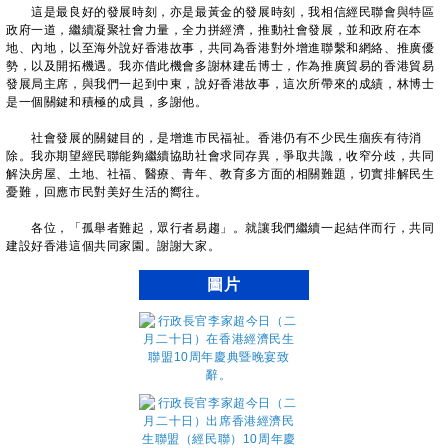
這是最良好的發展時刻，亦是最黃金的發展時刻，我相信經民聯會與特區
政府一道，繼續凝聚社會力量，全力拼經濟，推動社會發展，並和政府在本
地、內地，以至海外說好香港故事，共同為香港對外增進聯繫和網絡、推廣優
勢，以及開拓機遇。我亦借此機會多謝林建岳博士，作為推廣貿易的香港貿易
發展局主席，與我們一起到中東，說好香港故事，這次所帶來的成績，林博士
是一個關鍵和積極的成員，多謝他。
社會發展的關鍵目的，是增進市民福祉。香港仍有不少民生痼疾有待消
除。我亦期望經民聯能夠繼續協助社會求同存異，爭取共識，收窄分歧，共同
解決房屋、土地、社福、醫療、青年、教育多方面的相關難題，切實排解民生
憂難，回應市民對美好生活的嚮往。
各位，「孤舉者難起，眾行者易趨」。就讓我們繼續一起結伴而行，共同
建設好香港這個共同家園。謝謝大家。
圖片