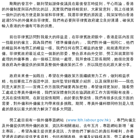
剛剛的發言中，聽到譬如謝偉俊議員在最後發言時提到，平心而論，香港
的外傭制度與區內對比的話，其實我們做得相當好。大家留意到，我上任後第
一個外訪的地方便是新加坡和菲律賓。我選菲律賓的原因是，我深深明白香港
超過55%的外傭來自菲律賓。我們有必要與菲律賓政府建立良好溝通，確保其
輸入香港的外傭有可靠的供應。
前往菲律賓訪問對我最大的得益是，在菲律賓政府眼中，香港是區內首屈
一指最好的僱主，因為我們有「標準僱傭合約」，我們對外傭一視同仁，他們
的權益與本地勞工的權益一樣。我們任何在勞工權益的改變，統統適用於外
傭。菲律賓政府最近成立一個新的部委，整合原本由外交部、勞工與就業部等
處理的外傭事務，由一個移工部統一處理。我拜會移工部長期間，她很欣賞香
港政府為外傭提供的保障及整個外傭政策的工作，所以我想在此跟大家分享。
政府未來會一如既往，希望在外傭政策方面繼續努力工作，做到精益求
精，包括審批工作簽證申請、如何監管好職業介紹所，以及保障好和——我也
同意大家所言——宣傳工作方面我們確要再加把勁，希望做得更加好。隨着勞
工處成立專責外傭科後，我們深深體會到其在協調政府工作方面明顯有改善，
尤其在疫情期間。在新冠疫情期間，由於要抗擊疫情，我們有很多抗疫方面的
需要，對外傭和外傭僱主均帶來很多挑戰。期間，專責外傭科聯同特別是入境
處的朋友以最大的努力解決了很多大問題。
勞工處目前有一個外傭專題網站（
www.fdh.labour.gov.hk
），專門向僱主
及外傭提供聘用外傭的政策、資訊和相關連結。去年五月，專題網站新增「僱
主專區」，希望為僱主提供更多資訊，方便他們了解自己的責任和權利，亦希
望通過這網站提供更多資料，包括相關表格、收據及紀錄樣本等。勞工處會繼