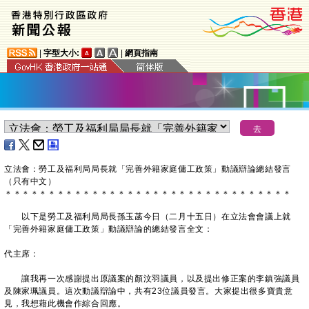
|
字型大小:
|
網頁指南
立法會：勞工及福利局局長就「完善外籍家庭傭工政策」動議辯論總結發言
（只有中文）
＊
＊
＊
＊
＊
＊
＊
＊
＊
＊
＊
＊
＊
＊
＊
＊
＊
＊
＊
＊
＊
＊
＊
＊
＊
＊
＊
＊
＊
＊
＊
＊
＊
以下是勞工及福利局局長孫玉菡今日（二月十五日）在立法會會議上就
「完善外籍家庭傭工政策」動議辯論的總結發言全文：
代主席：
讓我再一次感謝提出原議案的顏汶羽議員，以及提出修正案的李鎮強議員
及陳家珮議員。這次動議辯論中，共有23位議員發言。大家提出很多寶貴意
見，我想藉此機會作綜合回應。