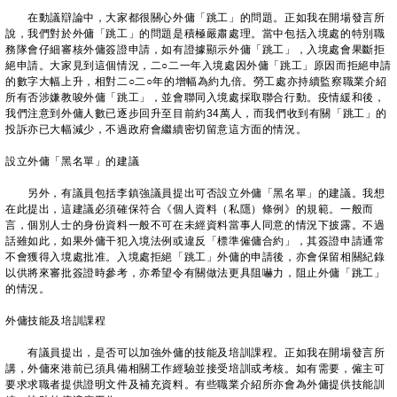
在動議辯論中，大家都很關心外傭「跳工」的問題。正如我在開場發言所
說，我們對於外傭「跳工」的問題是積極嚴肅處理。當中包括入境處的特別職
務隊會仔細審核外傭簽證申請，如有證據顯示外傭「跳工」，入境處會果斷拒
絕申請。大家見到這個情況，二○二一年入境處因外傭「跳工」原因而拒絕申請
的數字大幅上升，相對二○二○年的增幅為約九倍。勞工處亦持續監察職業介紹
所有否涉嫌教唆外傭「跳工」，並會聯同入境處採取聯合行動。疫情緩和後，
我們注意到外傭人數已逐步回升至目前約34萬人，而我們收到有關「跳工」的
投訴亦已大幅減少，不過政府會繼續密切留意這方面的情況。
設立外傭「黑名單」的建議
另外，有議員包括李鎮強議員提出可否設立外傭「黑名單」的建議。我想
在此提出，這建議必須確保符合《個人資料（私隱）條例》的規範。一般而
言，個別人士的身份資料一般不可在未經資料當事人同意的情況下披露。不過
話雖如此，如果外傭干犯入境法例或違反「標準僱傭合約」，其簽證申請通常
不會獲得入境處批准。入境處拒絕「跳工」外傭的申請後，亦會保留相關紀錄
以供將來審批簽證時參考，亦希望令有關做法更具阻嚇力，阻止外傭「跳工」
的情況。
外傭技能及培訓課程
有議員提出，是否可以加強外傭的技能及培訓課程。正如我在開場發言所
講，外傭來港前已須具備相關工作經驗並接受培訓或考核。如有需要，僱主可
要求求職者提供證明文件及補充資料。有些職業介紹所亦會為外傭提供技能訓