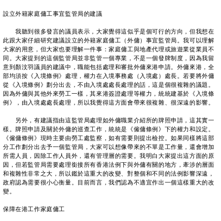
設立外籍家庭傭工事宜監管局的建議
我聽到很多發言的議員表示，大家覺得這似乎是個可行的方向，但我想在
此跟大家仔細研究建議設立的外籍家庭傭工（外傭）事宜監管局。我可以理解
大家的用意，但大家也要理解一件事：家庭傭工與地產代理或旅遊業從業員不
同。大家提到的這個監管局並非監管一個專業，不是一個發牌制度，因為我留
意到顏汶羽議員的建議中，職能包括處理和審批外傭來港申請。外傭來港，全
部均須按《入境條例》處理，權力在入境事務處（入境處）處長。若要將外傭
從《入境條例》劃分出去，不由入境處處長處理的話，這是個很複雜的議題。
因為外傭與其他外來勞工一樣，其來港簽證處理等權力，統統建基於《入境條
例》，由入境處處長處理，所以我覺得這方面會帶來很複雜、很深遠的影響。
另外，有建議指由這監管局處理如外傭職業介紹所的牌照申請，這其實一
樣。牌照申請及關於外傭的巡查工作，統統是《僱傭條例》下的權力和設定。
《僱傭條例》現時主要由勞工處監察，如有需要則提出檢控。如果同樣將這部
分工作劃分出去予一個監管局，大家可以想像帶來的不單是工作量，還會增加
所需人員，因除工作人員外，還有管理層的需要。我明白大家提出這方面的原
因，但若監管局需要處理銜接所有香港法例下與外傭有關的地方，牽涉的層面
和複雜性非常之大，所以鑑於這重大的改變、對整個和不同的法例影響深遠，
政府認為需要很小心衡量。目前而言，我們認為不適宜作出一個這樣重大的改
變。
保障在港工作家庭傭工