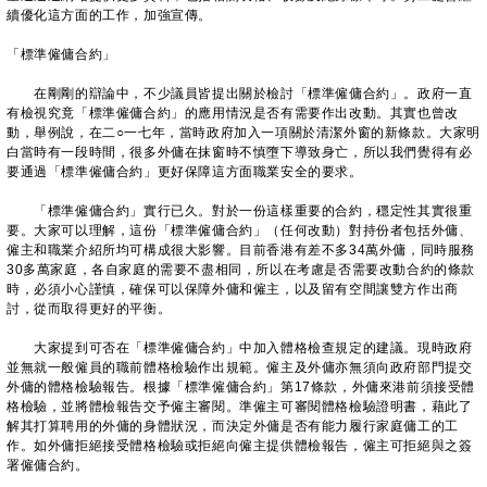
續優化這方面的工作，加強宣傳。
「標準僱傭合約」
在剛剛的辯論中，不少議員皆提出關於檢討「標準僱傭合約」。政府一直
有檢視究竟「標準僱傭合約」的應用情況是否有需要作出改動。其實也曾改
動，舉例說，在二○一七年，當時政府加入一項關於清潔外窗的新條款。大家明
白當時有一段時間，很多外傭在抹窗時不慎墮下導致身亡，所以我們覺得有必
要通過「標準僱傭合約」更好保障這方面職業安全的要求。
「標準僱傭合約」實行已久。對於一份這樣重要的合約，穩定性其實很重
要。大家可以理解，這份「標準僱傭合約」（任何改動）對持份者包括外傭、
僱主和職業介紹所均可構成很大影響。目前香港有差不多34萬外傭，同時服務
30多萬家庭，各自家庭的需要不盡相同，所以在考慮是否需要改動合約的條款
時，必須小心謹慎，確保可以保障外傭和僱主，以及留有空間讓雙方作出商
討，從而取得更好的平衡。
大家提到可否在「標準僱傭合約」中加入體格檢查規定的建議。現時政府
並無就一般僱員的職前體格檢驗作出規範。僱主及外傭亦無須向政府部門提交
外傭的體格檢驗報告。根據「標準僱傭合約」第17條款，外傭來港前須接受體
格檢驗，並將體檢報告交予僱主審閱。準僱主可審閱體格檢驗證明書，藉此了
解其打算聘用的外傭的身體狀況，而決定外傭是否有能力履行家庭傭工的工
作。如外傭拒絕接受體格檢驗或拒絕向僱主提供體檢報告，僱主可拒絕與之簽
署僱傭合約。