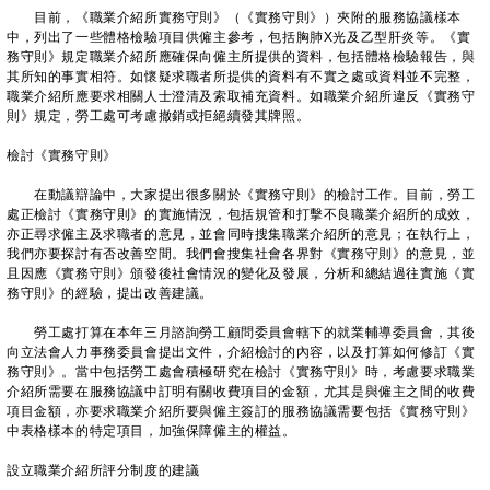
目前，《職業介紹所實務守則》（《實務守則》）夾附的服務協議樣本
中，列出了一些體格檢驗項目供僱主參考，包括胸肺X光及乙型肝炎等。《實
務守則》規定職業介紹所應確保向僱主所提供的資料，包括體格檢驗報告，與
其所知的事實相符。如懷疑求職者所提供的資料有不實之處或資料並不完整，
職業介紹所應要求相關人士澄清及索取補充資料。如職業介紹所違反《實務守
則》規定，勞工處可考慮撤銷或拒絕續發其牌照。
檢討《實務守則》
在動議辯論中，大家提出很多關於《實務守則》的檢討工作。目前，勞工
處正檢討《實務守則》的實施情況，包括規管和打擊不良職業介紹所的成效，
亦正尋求僱主及求職者的意見，並會同時搜集職業介紹所的意見；在執行上，
我們亦要探討有否改善空間。我們會搜集社會各界對《實務守則》的意見，並
且因應《實務守則》頒發後社會情況的變化及發展，分析和總結過往實施《實
務守則》的經驗，提出改善建議。
勞工處打算在本年三月諮詢勞工顧問委員會轄下的就業輔導委員會，其後
向立法會人力事務委員會提出文件，介紹檢討的內容，以及打算如何修訂《實
務守則》。當中包括勞工處會積極研究在檢討《實務守則》時，考慮要求職業
介紹所需要在服務協議中訂明有關收費項目的金額，尤其是與僱主之間的收費
項目金額，亦要求職業介紹所要與僱主簽訂的服務協議需要包括《實務守則》
中表格樣本的特定項目，加強保障僱主的權益。
設立職業介紹所評分制度的建議