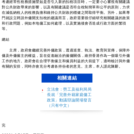
考慮經常性稅務措施譬如是否引入新的扣稅項目時，一定要小心審視有關建議
對公共財政帶來的影響，以及有關建議是否符合稅制簡單和公平的原則，力求
在減低納稅人的稅務負擔和維持公共財政的穩健之間取得平衡。另外，如果專
門就設立聘請外傭開支扣稅的建議而言，政府需要很仔細研究相關建議的政策
和行政問題，例如本地傭工如何處理，以及實施後會否造成行政方面的繁瑣
等。
總結
主席，政府會繼續完善外傭政策，透過巡查、執法、教育與宣傳，保障外
傭及外傭僱主的權益，旨在促進融洽的僱傭關係，維持香港作為一個吸引外傭
工作的地方。政府會在合理平衡僱主和僱員利益的大前提下，適時檢討與外傭
有關的安排，同時亦會充分考慮各持份者的意見。主席，本人謹此陳辭。
相關連結
立法會：勞工及福利局局
長就「完善外籍家庭傭工
政策」動議辯論開場發言
（只有中文）
完