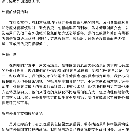
練，協助外傭適應工作。
外傭的借貸活動
在討論當中，有相當議員均很關注外傭借貸活動的問題。政府會繼續教育
和呼籲外傭審慎理財，避免借貸，包括編製宣傳刊物、為外傭舉辦簡介會，以
及在周日及假日在外傭經常聚集的地方派發單張等。我們也鼓勵外傭如有需要
考慮借貸或遇上財務困難時，亦應與僱主坦誠商討，避免過度借貸而無力償
還，甚或因借貸而影響僱主。
外傭供應
在剛剛的辯論中，周文港議員、黎棟國議員及梁美芬議員皆表示擔心長遠
的外傭供應量。現時我們的外傭約有56%來自菲律賓，約有40%來自印尼。第
一，對政府而言，我們要先確保這兩大外傭供應地的供應穩定可靠。我們亦很
積極開拓其他外傭來源地，包括柬埔寨和其他地方。不過大家都留意到，過去
多年，外傭來港最大的來源地始終是菲律賓和印尼。即使我們很努力在其他地
方宣傳及做功夫，他們來香港的意欲仍不比這兩個地方大；但政府理解隨着我
們面對人口老化，在外傭需求方面似乎會有增無減，我們會繼續努力確保外傭
供應穩定和可靠。
新增外傭開支扣稅的建議
另外在辯論中，有幾位議員包括梁文廣議員、楊永杰議員和林琳議員均提
到新增外傭開支扣稅的建議。我理解有議員已將建議提交財政司司長。政府在