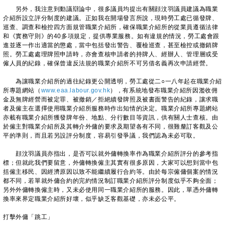
另外，我注意到動議辯論中，很多議員均提出有關顔汶羽議員建議為職業
介紹所設立評分制度的建議。正如我在開場發言所說，現時勞工處已循發牌、
巡查、調查和檢控四方面規管職業介紹所，確保職業介紹所的從業員遵循法律
和《實務守則》的40多項規定，提供專業服務。如有違規的情況，勞工處會跟
進並逐一作出適當的懲處，當中包括發出警告、覆檢巡查，甚至檢控或撤銷牌
照。勞工處處理牌照申請時，亦會查核申請者的持牌人、經辦人、管理層或受
僱人員的紀錄，確保曾違反法規的職業介紹所不可另借名義再次申請經營。
為讓職業介紹所的過往紀錄更公開透明，勞工處從二○一八年起在職業介紹
所專題網站（
www.eaa.labour.gov.hk
），有系統地發布職業介紹所因濫收佣
金及無牌經營而被定罪、被撤銷／拒絕續發牌照及被書面警告的紀錄，讓求職
者及僱主在選擇使用職業介紹所服務時作出知情的決定。職業介紹所專題網站
亦載有職業介紹所獲發牌年份、地點、分行數目等資訊，供有關人士查核。由
於僱主對職業介紹所及其轉介外傭的要求及期望各有不同，很難釐訂客觀及公
平的準則，而且若另設評分制度，容易引發爭議，我們認為未必可取。
顔汶羽議員亦指出，是否可以就外傭轉換率作為職業介紹所評分的參考指
標；但就此我們要留意，外傭轉換僱主其實有很多原因，大家可以想到當中包
括僱主移民、因經濟原因以致不能繼續履行合約等。由於每宗僱傭個案的情況
都不同，若單就外傭合約的完約情況制訂職業介紹所評分制度似乎不夠全面；
另外外傭轉換僱主時，又未必使用同一職業介紹所的服務。因此，單憑外傭轉
換率來界定職業介紹所好壞，似乎缺乏客觀基礎，亦未必公平。
打擊外傭「跳工」