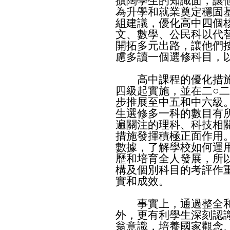
擴闊學生的知識面，讓
為升學和就業奠定穩固
組建議，優化高中四個
文、數學、公民科以代
開拓多元出路，讓他們
慮多讀一個選修科目，
高中課程的優化措施
四級起實施，並在二○
步推展至中五和中六級
生選修多一科的數目有
遍關注的理科、科技相
措施發揮積極正面作用
數據，了解學校如何運
歷和培育全人發展，所
構及個別科目的考評作
實和成效。
事實上，通過整全和
外，更有利學生深刻認
翁意識，培養國家觀念