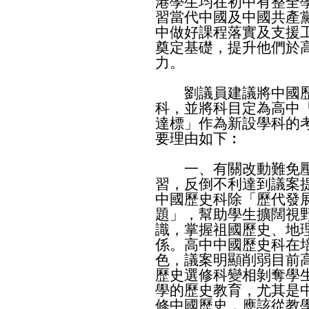
港學生均在初中有整全
習當代中國及中國共產
中做好課程落實及支援
奠定基礎，提升他們於
力。
劉議員建議將中國歷
科，並將科目定為高中
達標」作為新設學科的
要理由如下︰
一、有關改動難免壓
習，反倒不利達到議案
中國歷史科除「歷代發
題」，幫助學生擴闊視
識，掌握祖國歷史、地
係。高中中國歷史科在
色，議案明顯削弱目前
歷史選修科變相剝奪學
學的歷史教育，尤其是
修中國歷史，應該從教