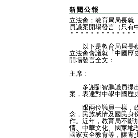
立法會：教育局局長就
員議案開場發言（只有
＊
＊
＊
＊
＊
＊
＊
＊
＊
＊
＊
＊
＊
以下是教育局局長蔡
立法會會議就「中國歷
開場發言全文：
主席﹕
多謝劉智鵬議員提出
案，表達對中學中國歷
跟兩位議員一樣，政
念，民族感情及國民身
作。近年，教育局不斷
情、中華文化、國家地
國家安全教育等，讓青