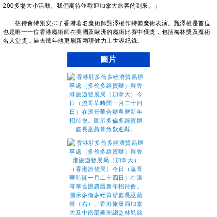
200多場大小活動。我們期待並歡迎加拿大旅客的到來。」
招待會特別安排了香港著名魔術師甄澤權作特備魔術表演。甄澤權是首位
也是唯一一位香港魔術師在美國及歐洲的魔術比賽中獲獎，包括梅林獎及魔術
名人堂獎，過去幾年他更刷新兩項健力士世界紀錄。
圖片