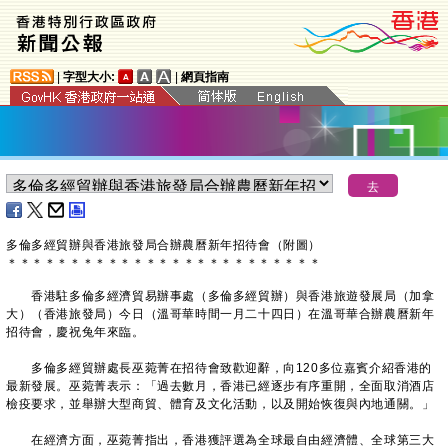
|
字型大小:
|
網頁指南
​多倫多經貿辦與香港旅發局合辦農曆新年招待會（附圖）
＊
＊
＊
＊
＊
＊
＊
＊
＊
＊
＊
＊
＊
＊
＊
＊
＊
＊
＊
＊
＊
＊
＊
＊
＊
香港駐多倫多經濟貿易辦事處（多倫多經貿辦）與香港旅遊發展局（加拿
大）（香港旅發局）今日（溫哥華時間一月二十四日）在溫哥華合辦農曆新年
招待會，慶祝兔年來臨。
多倫多經貿辦處長巫菀菁在招待會致歡迎辭，向120多位嘉賓介紹香港的
最新發展。巫菀菁表示：「過去數月，香港已經逐步有序重開，全面取消酒店
檢疫要求，並舉辦大型商貿、體育及文化活動，以及開始恢復與內地通關。」
在經濟方面，巫菀菁指出，香港獲評選為全球最自由經濟體、全球第三大