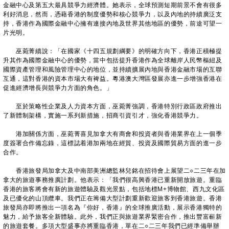
金融中心及第五大最具競爭力經濟體。她表示，全球預測短期前景不會有很多
利好消息，然而，憑藉香港的制度優勢和核心競爭力，以及內地的持續廣泛支
持，香港作為國際金融中心擁有連接內地及世界其他地區的優勢，前途可望一
片光明。
巫菀菁續說：「在國家《十四五規劃綱要》的明確方向下，香港正積極提
升其作為國際金融中心的優勢，當中包括提升香港作為全球離岸人民幣樞紐及
國際資產管理和風險管理中心的地位，並持續擴展內地與香港金融市場的互聯
互通，這對香港的資本市場大有裨益。粵港澳大灣區發展亦進一步增強香港在
促進經濟增長與競爭力方面的角色。」
至於策略性企業及人力資本方面，巫菀菁強調，香港特別行政區政府推出
了新體制架構，實施一系列新措施，招商引資引才，強化香港競爭力。
港加關係方面，巫菀菁喜見加拿大有商會和投資者與香港業界在上一個季
度簽署合作備忘錄，這標誌着港加兩地在經貿、投資及國際貿易方面的進一步
合作。
香港旅發局加拿大及中南部美洲總監林兒銘在招待會上展望二○二三年在加
拿大的旅遊事務推廣計劃。他表示：「我們很高興香港已重新開放旅遊。重臨
香港的旅客將會有新的旅遊體驗及觀光景點，包括地標M+博物館、西九文化區
及已優化的山頂纜車。我們正在籌備大型計劃重新歡迎旅客到香港旅遊。香港
旅發局亦即將推出一項名為『你好，香港』的全球推廣活動，展示香港獨特的
魅力，給予旅客全新體驗。此外，我們正與旅遊業界緊密合作，推出豐富嶄新
的旅遊套餐。多項大型盛事亦將重臨香港，單在二○二三年我們已經準備舉辦