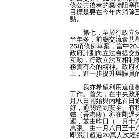
條公共後巷的棄物阻塞
目標是要在今年內消除
點。
第七，至於行政立法
半年多，前廳交流會共
25項條例草案，當中2
政府計劃向立法會提交
互動，行政立法互相制
務實有為的精神。政府
上，進一步提升與議員
我亦希望利用這個機
工作。首先，在中央政
月八日開始與內地首日
好，通關達到安全、有
鐵（香港段）亦在剛過
運，並由昨日（一月十
萬張。由一月八日至十
即累計超過20萬人次經