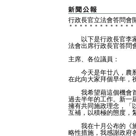
行政長官立法會答問會
＊
＊
＊
＊
＊
＊
＊
＊
＊
＊
＊
＊
＊
以下是行政長官李家
法會出席行政長官答問
主席、各位議員：
今天是年廿八，農曆
在此向大家拜個早年，
我希望藉這個機會首
過去半年的工作。新一
擁有共同施政理念，「
互補，以積極的態度，
我在十月公布的《施
略性措施，我感謝政府