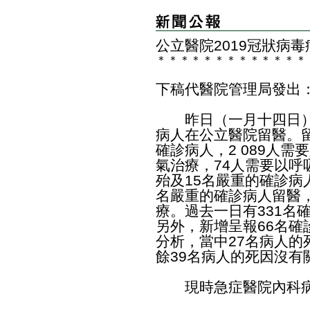
公立醫院2019冠狀病
＊
＊
＊
＊
＊
＊
＊
＊
＊
＊
＊
＊
＊
下稿代醫院管理局發出：
​昨日（一月十四日）有
病人在公立醫院留醫。留
確診病人，2 089人需
氣治療，74人需要以呼
殆及15名嚴重的確診病人
名嚴重的確診病人留醫
療。過去一日有331名
另外，新增呈報66名
分析，當中27名病人的
餘39名病人的死因沒有
現時急症醫院內科病床