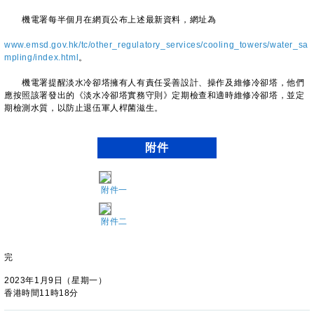
機電署每半個月在網頁公布上述最新資料，網址為
www.emsd
.gov.hk/tc/other_regulatory_services/cooling_towers/water_sa
mpling/index.html
。
機電署提醒淡水冷卻塔擁有人有責任妥善設計、操作及維修冷卻塔，他們
應按照該署發出的《淡水冷卻塔實務守則》定期檢查和適時維修冷卻塔，並定
期檢測水質，以防止退伍軍人桿菌滋生。
附件
附件一
附件二
完
2023年1月9日（星期一）
香港時間11時18分