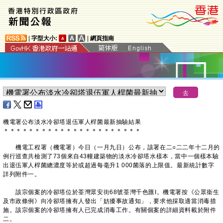
|
字型大小:
|
網頁指南
​機電署公布淡水冷卻塔退伍軍人桿菌最新抽驗結果
＊
＊
＊
＊
＊
＊
＊
＊
＊
＊
＊
＊
＊
＊
＊
＊
＊
＊
＊
＊
＊
＊
機電工程署（機電署）今日（一月九日）公布，該署在二○二二年十二月的
例行巡查共檢測了73個來自43幢建築物的淡水冷卻塔水樣本，當中一個樣本驗
出退伍軍人桿菌總濃度等於或超過每毫升1 000菌落的上限值。最新統計數字
詳列附件一。
該宗個案的冷卻塔位於荃灣眾安街68號荃灣千色匯I。機電署按《公眾衞生
及市政條例》向冷卻塔擁有人發出「妨擾事故通知」，要求他採取適當消毒措
施。該宗個案的冷卻塔擁有人已完成消毒工作。有關個案的詳細資料載於附件
二。