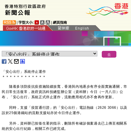
|
字型大小:
|
網頁指南
​「安心出行」系統停止運作
＊
＊
＊
＊
＊
＊
＊
＊
＊
＊
＊
＊
隨着多項防疫抗疫措施陸續放寬，香港與內地逐步有序全面實施通關，市
民日常生活復常，政府資訊科技總監辦公室（資科辦）今日（一月八日）公
布，「安心出行」系統正式停止運作，流動應用程式亦不會再作更新。
同時，支援「疫苗通行證」的「安心出行」電話熱線（2626 3066）以及
設於25個港鐵站的流動支援站亦於今日停止運作。
另外，資科辦已按衞生署的指示，刪除所有確診個案過去已上傳至相關系
統的安心出行紀錄，相關工作已經完成。