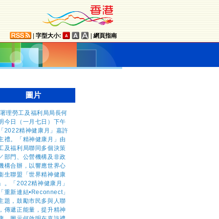
|
字型大小:
|
網頁指南
圖片