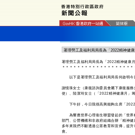
署理勞工及福利局局長為「2022精神健康
＊
＊
＊
＊
＊
＊
＊
＊
＊
＊
＊
＊
＊
＊
＊
＊
＊
＊
＊
以下是署理勞工及福利局局長何啟明今日（
謝憶珠女士（康復諮詢委員會屬下康復服務公眾
使）、陸潔玲女士（「2022精神健康月
下午好，今日我很高興能夠出席「2022
為響應世界心理衞生聯盟發起的「世界精
部門、公營機構和非政府組織合辦「精神健
多年來我們不斷透過公眾教育和宣傳，提升
會。