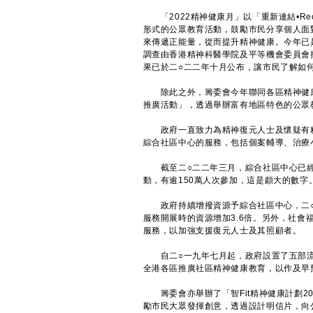
「2022精神健康月」以「重新連結•Rec
形式的公眾教育活動，鼓勵市民分享個人面
來傳遞正能量，從而提升精神健康。今年已
調查由香港精神科醫學院及平等機會委員會
果已於二○二二年十月公布，讓市民了解如
除此之外，籌委會今年聯同各區精神健康
推廣活動」，透過舉辦富有地區特色的公眾
政府一直致力為精神復元人士及懷疑有精
綜合社區中心的服務，包括個案輔導、治療
截至二○二二年三月，綜合社區中心已經為超
動，有逾150萬人次參加，這是頗大的數字
政府持續增撥資源予綜合社區中心，二○二二
服務開展時的資源增加3.6倍。另外，社會
服務，以加強支援復元人士及其照顧者。
自二○一九年七月起，政府設置了五部流
全港各區推廣社區精神健康教育，以作及早
籌委會亦舉辦了「智Fit精神健康計劃2
勵市民大眾發揮創意，透過設計明信片，向