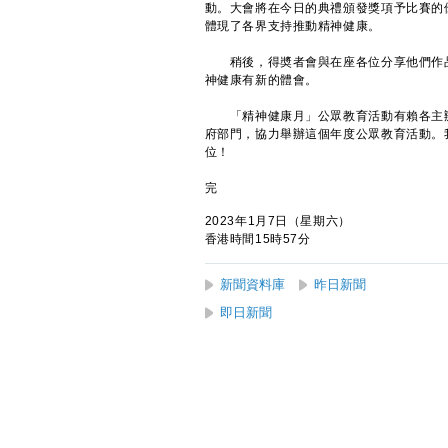
動。大會將在今日的典禮頒發獎項予比賽的
體現了各界支持推動精神健康。
稍後，得奬者會與在座各位分享他們作品
神健康有新的體會。
「精神健康月」公眾教育活動有賴各主辦
府部門，協力舉辦這個年度公眾教育活動。
位！
完
2023年1月7日（星期六）
香港時間15時57分
新聞資料庫
昨日新聞
即日新聞