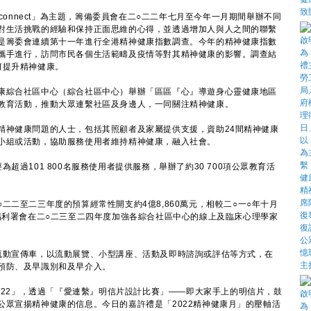
onnect」為主題，籌備委員會在二○二二年七月至今年一月期間舉辦不同
對生活挑戰的經驗和保持正面思維的心得，並透過增加人與人之間的聯繫
是籌委會連續第十一年進行全港精神健康指數調查。今年的精神健康指數
攜手進行，訪問市民各個生活範疇及疫情等對其精神健康的影響。調查結
何提升精神健康。
綜合社區中心（綜合社區中心）舉辦「區區『心』導遊身心靈健康地區
教育活動，推動大眾連繫社區及身邊人，一同關注精神健康。
神健康問題的人士，包括其照顧者及家屬提供支援，資助24間精神健康
小組或活動，協助服務使用者維持精神健康，融入社會。
過101 800名服務使用者提供服務，舉辦了約30 700項公眾教育活
。
至二三年度的預算經常性開支約4億8,860萬元，相較二○一○年十月
福利署會在二○二三至二四年度加強各綜合社區中心的線上及臨床心理學家
動宣傳車，以流動展覽、小型講座、活動及即時諮詢或評估等方式，在
預防、及早識別和及早介入。
022」，透過「『愛連繫』明信片設計比賽」——即大家手上的明信片，鼓
公眾宣揚精神健康的信息。今日的嘉許禮是「2022精神健康月」的壓軸活