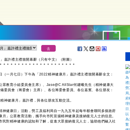
月」嘉許禮主禮致開幕辭（只有中文）（附圖）
＊
＊
＊
＊
＊
＊
＊
＊
＊
＊
＊
＊
＊
＊
＊
＊
＊
＊
＊
＊
＊
一月七日）下午為「2022精神健康月」嘉許禮主禮致開幕辭全文：
教育小組委員會主席）、Jase@C AllStar何建曦先生（精神健康大
」籌備委員會（籌委會）主席）、各位籌委會委員、各位嘉賓、各位朋友：
精神健康月」嘉許禮，與各位朋友互動交流。
神健康日」活動，勞工及福利局自一九九五年起每年都會聯同多個政府
康月」公眾教育活動，攜手向市民宣揚精神健康及接納復元人士的信息。
市民對精神健康的認知和了解，促進大眾接納復元人士，協助他們融入社