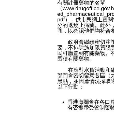
有關註冊藥物的名單
（
www.drugoffice.gov.h
ed_pharmaceutical_pro
pdf
），供市民網上查閱
分的退燒止痛藥。此外
商，以確認他們均符合
政府會繼續密切注視
要，不排除施加限買限
民可購置到有關藥物。
囤積有關藥物。
在應對水貨活動和維
部門會密切留意各區（
黑點，並因應情況採取
以下行動：
香港海關會在各口
有否攜帶受管制藥