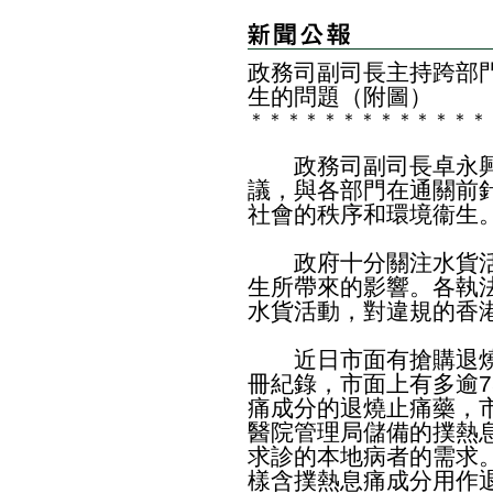
政務司副司長主持跨部
生的問題（附圖）
＊
＊
＊
＊
＊
＊
＊
＊
＊
＊
＊
＊
＊
政務司副司長卓永興
議，與各部門在通關前
社會的秩序和環境衞生
政府十分關注水貨活
生所帶來的影響。各執
水貨活動，對違規的香
近日市面有搶購退燒
冊紀錄，市面上有多逾7
痛成分的退燒止痛藥，
醫院管理局儲備的撲熱
求診的本地病者的需求
樣含撲熱息痛成分用作