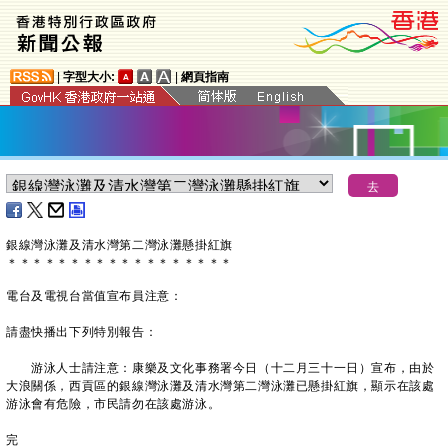
|
字型大小:
|
網頁指南
銀線灣泳灘及清水灣第二灣泳灘懸掛紅旗
＊
＊
＊
＊
＊
＊
＊
＊
＊
＊
＊
＊
＊
＊
＊
＊
＊
＊
電台及電視台當值宣布員注意：
請盡快播出下列特別報告：
游泳人士請注意：康樂及文化事務署今日（十二月三十一日）宣布，由於
大浪關係，西貢區的銀線灣泳灘及清水灣第二灣泳灘已懸掛紅旗，顯示在該處
游泳會有危險，市民請勿在該處游泳。
完