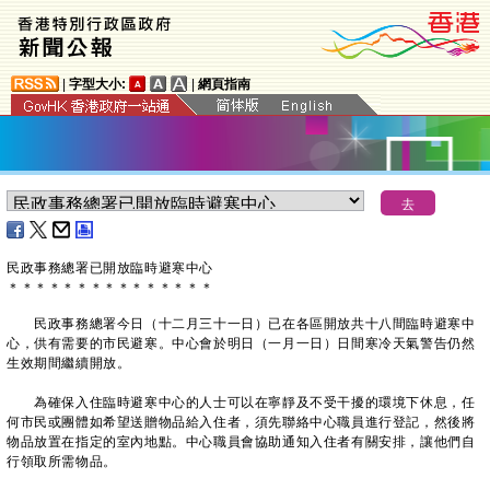
|
字型大小:
|
網頁指南
民政事務總署已開放臨時避寒中心
＊
＊
＊
＊
＊
＊
＊
＊
＊
＊
＊
＊
＊
＊
＊
​民政事務總署今日（十二月三十一日）已在各區開放共十八間臨時避寒中
心，供有需要的市民避寒。中心會於明日（一月一日）日間寒冷天氣警告仍然
生效期間繼續開放。
為確保入住臨時避寒中心的人士可以在寧靜及不受干擾的環境下休息，任
何市民或團體如希望送贈物品給入住者，須先聯絡中心職員進行登記，然後將
物品放置在指定的室內地點。中心職員會協助通知入住者有關安排，讓他們自
行領取所需物品。