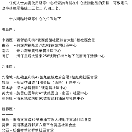
任何人士如需使用避寒中心或查詢有關在中心派贈物品的安排，可致電民
政事務總署熱線二五七二 八四二七。
十八間臨時避寒中心的位置如下：
港島區：
———
中西區－西營盤高街2號西營盤社區綜合大樓3樓社區會堂
東區 －銅鑼灣福蔭道7號3樓銅鑼灣社區中心
南區 －奇力灣華貴邨華貴社區中心
灣仔 －灣仔皇后大道東258號灣仔街市地下低層灣仔活動中心
九龍區：
———
九龍城－紅磡庇利街42號九龍城政府合署1樓紅磡社區會堂
觀塘 －藍田啓田道71號藍田（西區）社區中心
深水埗－深水埗昌新里1號南昌社區中心
黃大仙－慈雲山雲華街45號慈雲山（南區）社區中心
油尖旺－油麻地眾坊街60號梁顯利油麻地社區中心
新界區：
———
離島－東涌文東路39號東涌市政大樓地下東涌社區會堂
葵青－葵涌葵盛西邨第六座平台葵盛社區會堂
北區－粉嶺祥華邨祥華社區會堂