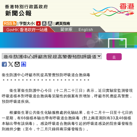
|
字型大小:
|
網頁指南
衞生防護中心呼籲市民提高警覺預防呼吸道合胞病毒
＊
＊
＊
＊
＊
＊
＊
＊
＊
＊
＊
＊
＊
＊
＊
＊
＊
＊
＊
＊
＊
＊
＊
衞生署衞生防護中心今日（十二月二十三日）表示，近日實驗室監測發現
呼吸道樣本對呼吸道合胞病毒呈陽性的個案有所增加，呼籲市民應提高警覺，
預防呼吸道疾病。
根據衞生署公共衞生化驗服務處的化驗結果，在十二月十一日至十七日的
一星期，有66個樣本驗出帶有呼吸道合胞病毒（對上兩星期則有33及46個樣
本驗出帶有該病毒）。感染呼吸道合胞病毒引起的呼吸道感染的院舍爆發報告
則維持少數（至今，十二月只錄得兩宗爆發報告）。