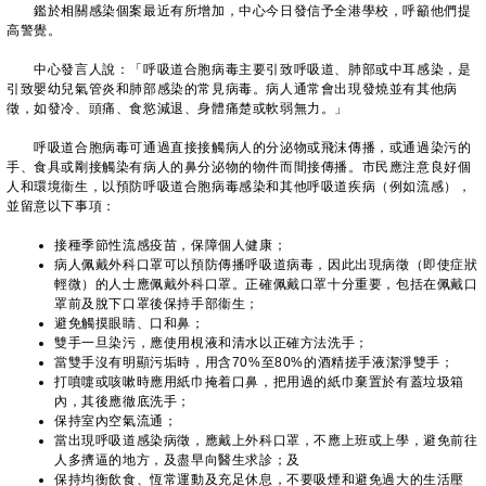
鑑於相關感染個案最近有所增加，中心今日發信予全港學校，呼籲他們提
高警覺。
中心發言人說：「呼吸道合胞病毒主要引致呼吸道、肺部或中耳感染，是
引致嬰幼兒氣管炎和肺部感染的常見病毒。病人通常會出現發燒並有其他病
徵，如發冷、頭痛、食慾減退、身體痛楚或軟弱無力。」
呼吸道合胞病毒可通過直接接觸病人的分泌物或飛沫傳播，或通過染污的
手、食具或剛接觸染有病人的鼻分泌物的物件而間接傳播。市民應注意良好個
人和環境衞生，以預防呼吸道合胞病毒感染和其他呼吸道疾病（例如流感），
並留意以下事項：
接種季節性流感疫苗，保障個人健康；
病人佩戴外科口罩可以預防傳播呼吸道病毒，因此出現病徵（即使症狀
輕微）的人士應佩戴外科口罩。正確佩戴口罩十分重要，包括在佩戴口
罩前及脫下口罩後保持手部衞生；
避免觸摸眼睛、口和鼻；
雙手一旦染污，應使用梘液和清水以正確方法洗手；
當雙手沒有明顯污垢時，用含70%至80%的酒精搓手液潔淨雙手；
打噴嚏或咳嗽時應用紙巾掩着口鼻，把用過的紙巾棄置於有蓋垃圾箱
內，其後應徹底洗手；
保持室內空氣流通；
當出現呼吸道感染病徵，應戴上外科口罩，不應上班或上學，避免前往
人多擠逼的地方，及盡早向醫生求診；及
保持均衡飲食、恆常運動及充足休息，不要吸煙和避免過大的生活壓