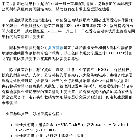
中旬，計劃已經舉行了超過175場一對一業務配對會議，協助參加的金融科技
公司與行業巨頭共同開拓商機，幫助他們在市場上發掘潛在機遇。
經過競爭激烈的評選過程，每個聚焦領域的最終入圍者連同香港科學園推
出的銀行、金融服務及保險業加速器2022（BFSI加速器2022）額外提名的兩
間入選公司，成功晉級至二○二二年十月三十一日在香港金融科技周主論壇期間
舉行的商業計劃比賽決賽。
隱私安全計算初創公司
翼方健數
建立了基於數據安全和個人隱私保護的開
放數據生態圈和數據共享協作環境，以出色的表現於今屆全球Fast Track計劃
商業計劃比賽決賽中力壓其餘九位參賽者奪冠。
除了商業銀行、數字資產、環境、社會、企業管治（ESG）、保險科技、
投資及財富科技、支付、監管科技及零售銀行八大聚焦領域外，由投資推廣署
與香港金融管理局（金管局）增設的央行數碼貨幣領域於今年首度加入計劃。
央行數碼貨幣項目廣受行業歡迎，並收到超過80份申請。經遴選後的申請者享
有機會參與金管局舉辦的商業計劃比賽決賽。所有符合資格的參加者均有機會
與金管局合作，進行央行數碼貨幣相關專題研究及試點計劃，促進其生態圈的
未來發展。
「央行數碼貨幣」領域得獎者包括：​​
最佳技術獎：裕承科金（ARTA TechFin）及Giesecke + Devrient
a52 GmbH (G+D Filia)
最佳應用獎：恒生銀行及中國銀行（香港）