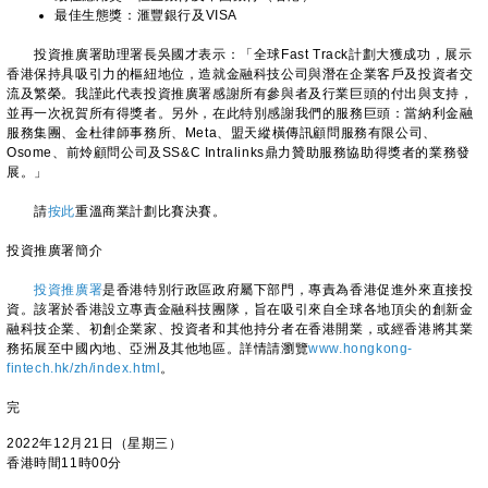
最佳生態獎：滙豐銀行及VISA
投資推廣署助理署長吳國才表示：「全球Fast Track計劃大獲成功，展示
香港保持具吸引力的樞紐地位，造就金融科技公司與潛在企業客戶及投資者交
流及繁榮。我謹此代表投資推廣署感謝所有參與者及行業巨頭的付出與支持，
並再一次祝賀所有得獎者。另外，在此特別感謝我們的服務巨頭：當納利金融
服務集團、金杜律師事務所、Meta、盟天縱橫傳訊顧問服務有限公司、
Osome、前炩顧問公司及SS&C Intralinks鼎力贊助服務協助得獎者的業務發
展。」
請
按此
重溫商業計劃比賽決賽。
投資推廣署簡介
投資推廣署
是香港特別行政區政府屬下部門，專責為香港促進外來直接投
資。該署於香港設立專責金融科技團隊，旨在吸引來自全球各地頂尖的創新金
融科技企業、初創企業家、投資者和其他持分者在香港開業，或經香港將其業
務拓展至中國內地、亞洲及其他地區。詳情請瀏覽
www.hongkong-
fintech.hk/zh/index.html
。
完
2022年12月21日（星期三）
香港時間11時00分