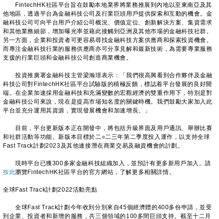
FintechHK社區平台旨在鼓勵本地業界將業務推展到內地以至東南亞及其
他地區，透過平台為金融科技公司及行業巨頭用戶提供探索和互動的機會。金
融科技公司可向平台用戶介紹公司概況、價值定位、創新解決方案、集資需求
和其他業務細節，增加曝光率並藉此接觸到亞洲及其他巿場的金融科技社群。
另一方面，企業和投資者可更容易尋找金融科技方案供應商和探索投資機會。
而專注金融科技行業的服務供應商亦可分享見解和最新技術，為需要專業服務
支援的行業巨頭和金融科技公司創造商業機會。
投資推廣署金融科技主管梁瀚璟表示：「我們很高興看到合作夥伴及金融
科技公司對FintechHK社區平台試驗版的積極反饋，標誌着平台發展的良好開
端。在企業加速採用金融科技和充滿變數的宏觀經濟的雙重作用下，特別是對
金融科技公司來說，現在是提高市場知名度的關鍵時機。我們鼓勵大家加入此
平台並充分運用其資源，實現發展機會和加速增長。」
目前，平台更新版本正在開發中，將包括升級界面及用戶通訊、舉辦比賽
和社群活動等功能。新版本目標於二○二三年第二季度投入運作，以支持全球
Fast Track計劃2023及其他連接潛在商業交易及融資機會的計劃。
現時平台已獲300多家金融科技組織加入，並預計有更多新用戶加入。請
按此
瀏覽FintechHK社區平台的官方網站，了解更多相關詳情。
全球Fast Track計劃2022活動亮點
全球Fast Track計劃今年收到分別來自45個經濟體的400多份申請，並受
到企業、投資者和新增的服務，共三個領域的100多間巨頭支持。截至十二月