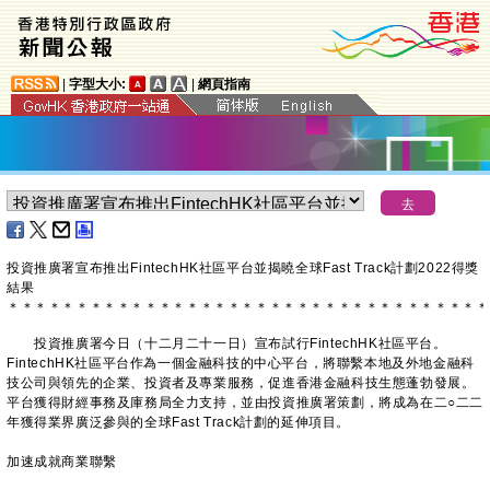
|
字型大小:
|
網頁指南
投資推廣署宣布推出FintechHK社區平台並揭曉全球Fast Track計劃2022得獎
結果
＊
＊
＊
＊
＊
＊
＊
＊
＊
＊
＊
＊
＊
＊
＊
＊
＊
＊
＊
＊
＊
＊
＊
＊
＊
＊
＊
＊
＊
＊
＊
＊
＊
＊
＊
投資推廣署今日（十二月二十一日）宣布試行FintechHK社區平台。
FintechHK社區平台作為一個金融科技的中心平台，將聯繫本地及外地金融科
技公司與領先的企業、投資者及專業服務，促進香港金融科技生態蓬勃發展。
平台獲得財經事務及庫務局全力支持，並由投資推廣署策劃，將成為在二○二二
年獲得業界廣泛參與的全球Fast Track計劃的延伸項目。
加速成就商業聯繫