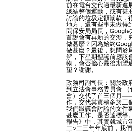
前在電台交代過最新進
總結整個運動，或有甚
討論的垃圾定額罰款，
地方，還有些事未做得
問保安局局長，Goog
首說會有再新的交涉，
做甚麼？因為始終Goo
做甚麼？最後，想問麥
解，下星期聖誕前應該
物，會否擔心最後期望
望？謝謝。
政務司副司長：關於政
到立法會事務委員會 
會）交代了首三個月—
作，交代其實稍多於三
我們跟議會討論的文件
甚麼工作、是否達標等
報告》中，其實就城市
二○二三年年底前，我們