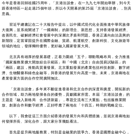
今年是香港回歸祖國25周年，「京港洽談會」在一九九七年開始舉辦，到今天
跟香港特區一起走過25個年頭，所以今天開幕的第25屆「京港洽談會」，別具
意義。
習近平總書記在二十大報告中提出，以中國式現代化全面推進中華民族偉
大復興，並系統闡述了「一國兩制」的新理念、新思想，支持香港發展經濟、
改善民生、破解經濟社會發展中的深層次矛盾和問題。香港正邁向由治及興的
新階段，定當鞏固提升在國際金融、貿易、航運航空、創新科技、文化旅遊等
領域的地位，發揮獨特優勢，更好融入國家發展大局。
北京具有雄厚的發展基礎，正着力圍繞「五子」聯動戰略布局，全力推進
「國家服務業擴大開放綜合示範區」和「中國（北京）自由貿易試驗區」的
「兩區」建設，推動高質量發展。北京重點發展的產業包括科技創新、數字經
濟、生物醫藥和綠色金融等，與香港的發展方向高度一致。未來，京港兩地在
產業發展方面的合作空間廣闊無比。
「京港洽談會」多年來不斷促進香港和北京合作的深度和廣度，開拓新的
合作領域，助力兩地發揮各自的優勢，貢獻國家所需。本屆「京港洽談會」的
主題是「融入新格局 合作譜新篇」，專題交流有三大重點，包括服務業開
放、創新合作和數字經濟，正好呼應了兩地在「十四五」時期的戰略定位。
以下，我會從這三方面介紹香港的發展方向和具體措施，並就京港兩地如
何發揮所長、深化合作，跟大家分享幾點看法。
首先是提升兩地服務業，特別是金融業的競爭力。香港是國際金融中心，