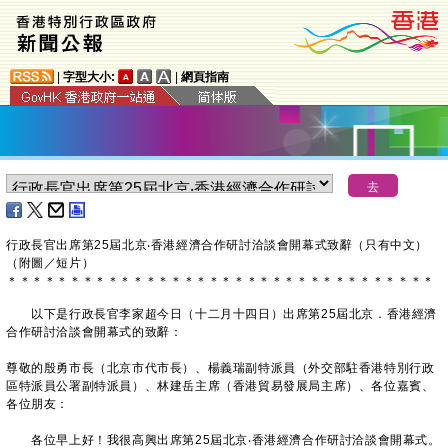
|
字型大小:
|
網頁指南
行政長官出席第25屆北京‧香港經濟合作研討洽談會開幕式致辭（只有中文）
（附圖／短片）
＊
＊
＊
＊
＊
＊
＊
＊
＊
＊
＊
＊
＊
＊
＊
＊
＊
＊
＊
＊
＊
＊
＊
＊
＊
＊
＊
＊
＊
＊
＊
＊
＊
＊
​以下是行政長官李家超今日（十二月十四日）出席第25屆北京．香港經濟
合作研討洽談會開幕式的致辭：
尊敬的殷勇市長（北京市代市長）、楊義瑞副特派員（外交部駐香港特別行政
區特派員公署副特派員）、林建岳主席（香港貿易發展局主席）、各位嘉賓、
各位朋友：
各位早上好！我很高興出席第25屆北京‧香港經濟合作研討洽談會開幕式。