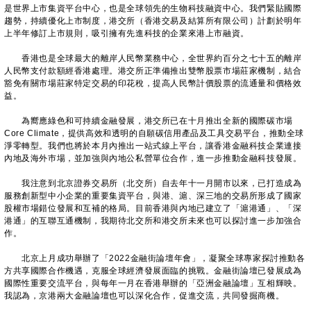
是世界上市集資平台中心，也是全球領先的生物科技融資中心。我們緊貼國際
趨勢，持續優化上市制度，港交所（香港交易及結算所有限公司）計劃於明年
上半年修訂上市規則，吸引擁有先進科技的企業來港上市融資。
香港也是全球最大的離岸人民幣業務中心，全世界約百分之七十五的離岸
人民幣支付款額經香港處理。港交所正準備推出雙幣股票市場莊家機制，結合
豁免有關市場莊家特定交易的印花稅，提高人民幣計價股票的流通量和價格效
益。
為嚮應綠色和可持續金融發展，港交所已在十月推出全新的國際碳市場
Core Climate，提供高效和透明的自願碳信用產品及工具交易平台，推動全球
淨零轉型。我們也將於本月內推出一站式線上平台，讓香港金融科技企業連接
內地及海外巿場，並加強與內地公私營單位合作，進一步推動金融科技發展。
我注意到北京證券交易所（北交所）自去年十一月開市以來，已打造成為
服務創新型中小企業的重要集資平台，與港、滬、深三地的交易所形成了國家
股權市場錯位發展和互補的格局。目前香港與內地已建立了「滬港通」、「深
港通」的互聯互通機制，我期待北交所和港交所未來也可以探討進一步加強合
作。
北京上月成功舉辦了「2022金融街論壇年會」，凝聚全球專家探討推動各
方共享國際合作機遇，克服全球經濟發展面臨的挑戰。金融街論壇已發展成為
國際性重要交流平台，與每年一月在香港舉辦的「亞洲金融論壇」互相輝映。
我認為，京港兩大金融論壇也可以深化合作，促進交流，共同發掘商機。