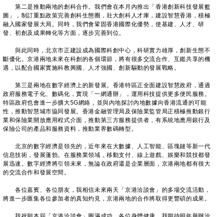
第二是推動兩地的創科合作。我們會在本月內推出「香港創新科技發展藍
圖」，制訂重點政策完善創科生態圈，壯大創科人才庫，建設智慧香港，積極
融入國家發展大局。同時，我們會鞏固香港國際化優勢，使基建、人才、研
發、初創及成果轉化等方面，逐步完善到位。
與此同時，北京市正建設成為國際科創中心，科研實力雄厚，創新生態不
斷優化。京港兩地未來在科創的各個環節，將有很多交流合作、互鑑共享的機
遇，以配合國家實施科教興國、人才強國、創新驅動的發展戰略。
第三是兩地在數字經濟上的新發展。香港特區正全面建設智慧政府，通過
政府服務電子化、數碼化，實現「一網通辦」，運用科技提供更多便民服務。
特區政府也會進一步擴大5G網絡，並與內地探討內地數據向香港流通的可能
性，推動智慧城市協同發展。香港金融管理局及保險業監管局正積極推動銀行
業和保險業開放應用程式介面，推動第三方服務提供者，有系統地應用銀行及
保險公司的產品和服務資料，推動業界數碼轉型。
北京的數字經濟是領先的，近年來在大數據、人工智能、區塊鏈等新一代
信息技術，發展蓬勃。在服務業領域，移動支付、線上遊戲、娛樂和競技都發
展迅速。數字經濟將引領未來，無論在政府還是企業層面，京港兩地都有很大
的交流合作和發展空間。
各位嘉賓、各位朋友，我相信未來兩天「京港洽談會」的多場交流活動，
將進一步匯集各位參加者的真知灼見，京港兩地的合作將取得更豐碩的成果。
我祝願本屆「京港洽談會」圓滿成功，各位身體健康。我期待明年舉辦洽