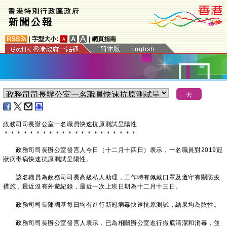
|
字型大小:
|
網頁指南
政務司司長辦公室一名職員快速抗原測試呈陽性
＊
＊
＊
＊
＊
＊
＊
＊
＊
＊
＊
＊
＊
＊
＊
＊
＊
＊
＊
＊
＊
政務司司長辦公室發言人今日（十二月十四日）表示，一名職員對2019冠
狀病毒病快速抗原測試呈陽性。
該名職員為政務司司長高級私人助理，工作時有佩戴口罩及遵守有關防疫
措施，最近沒有外遊紀錄，最近一次上班日期為十二月十三日。
政務司司長陳國基每日均有進行新冠病毒快速抗原測試，結果均為陰性。
政務司司長辦公室發言人表示，已為相關辦公室進行徹底清潔和消毒，並