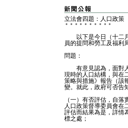
立法會四題：人口政策
＊
＊
＊
＊
＊
＊
＊
＊
＊
＊
以下是今日（十二月
員的提問和勞工及福利
問題：
有意見認為，面對人
現時的人口結構，與在
策略與措施》報告（該
變。就此，政府可否告
（一）有否評估，自落
人口政策督導委員會在
評估而結果為是，詳情
標之處；