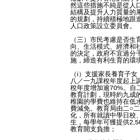
然這些措施不純是從人
結構及提升人力質量的
的規劃，持續積極地跟
人口政策設立委員會。
（三）市民考慮是否生
向、生活模式、經濟和
的決定，政府不宜過分
施，締造有利生育的環
（i）支援家長養育子女
八／一九課稅年度起上調
稅年度增加逾70%。自
教育計劃，現時約九成
稚園的學費也維持在低
費減免。教育局由二○
化，所有就讀中學日校
生，每學年可獲提供2,
教育開支負擔；