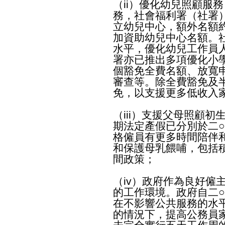
（ii）優化幼兒照顧服
務，社會福利署（社署
立幼兒中心，額外名額約
加資助幼兒中心名額。
水平，優化幼兒工作員
署亦已推出多項優化小學
個豁免全費名額、放寬
審查等。除全費豁免及
免，以支援更多低收入
（iii）支援父母照顧
期法定產假已分別於二○
格僱員有更多時間陪伴
和保護母乳餵哺，包括
間政策；
（iv）政府作為良好僱
的工作環境。政府自二
在不影響公共服務的水
的情況下，提高公務員