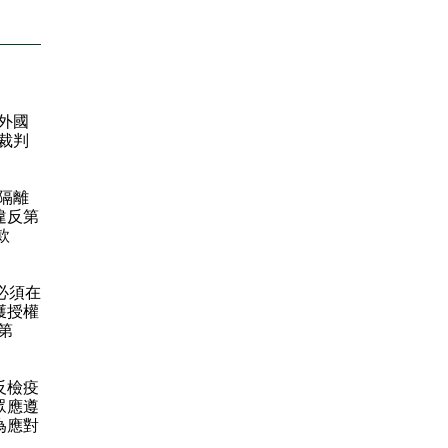
外國
裁判
隔離
違反第
款
必須在
獲授權
第
反檢疫
眾應遵
為應對