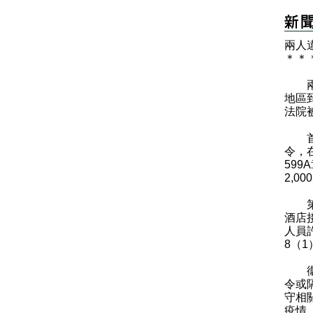
兩人
＊
＊
兩名
地區
法院
首宗
令，
59
2,
第二
酒店
人員
8（
衞生
令或
守相
疫情