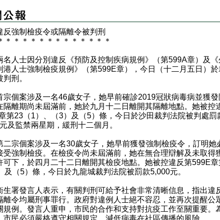
違反強制檢疫令或隔離令被判刑
＊
＊
＊
＊
＊
＊
＊
＊
＊
＊
＊
＊
＊
＊
人士因分別違反《預防及控制疾病規例》（第599A章）及《
到港人士強制檢疫規例》（第599E章），今日（十二月五日）於
被判刑。
個案涉及一名46歲女子，她早前確診2019冠狀病毒病並獲發
在隔離期尚未屆滿前，她於九月十二日離開其隔離地點。她被控
9A章第23（1）、（3）及（5）條，今日於沙田裁判法院被判處罰
000元及監禁兩星期，緩刑十二個月。
宗個案涉及一名30歲女子，她早前獲發強制檢疫令，訂明她
接受強制檢疫。在檢疫令尚未屆滿前，她在無合理辯解及未取得
許可下，於四月二十二日離開其檢疫地點。她被控違反第599E章
1）及（5）條，今日於九龍城裁判法院被罰款5,000元。
署發言人表示，有關判刑可給予社會非常清晰信息，指出違
隔離令均屬刑事罪行。政府對違例人士絕不容忍，並再次提醒公
關規例。發言人重申，市民的合作和支持對抗疫工作至關重要。
，市民必須嚴格遵守相關規定，減低病毒在社區傳播的風險。