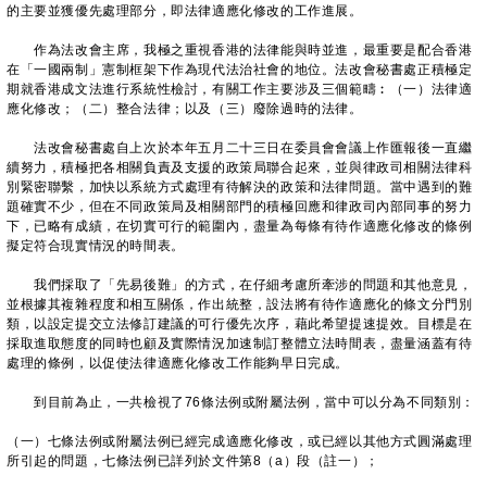
的主要並獲優先處理部分，即法律適應化修改的工作進展。
作為法改會主席，我極之重視香港的法律能與時並進，最重要是配合香港
在「一國兩制」憲制框架下作為現代法治社會的地位。法改會秘書處正積極定
期就香港成文法進行系統性檢討，有關工作主要涉及三個範疇︰（一）法律適
應化修改；（二）整合法律；以及（三）廢除過時的法律。
法改會秘書處自上次於本年五月二十三日在委員會會議上作匯報後一直繼
續努力，積極把各相關負責及支援的政策局聯合起來，並與律政司相關法律科
別緊密聯繫，加快以系統方式處理有待解決的政策和法律問題。當中遇到的難
題確實不少，但在不同政策局及相關部門的積極回應和律政司內部同事的努力
下，已略有成績，在切實可行的範圍內，盡量為每條有待作適應化修改的條例
擬定符合現實情況的時間表。
我們採取了「先易後難」的方式，在仔細考慮所牽涉的問題和其他意見，
並根據其複雜程度和相互關係，作出統整，設法將有待作適應化的條文分門別
類，以設定提交立法修訂建議的可行優先次序，藉此希望提速提效。目標是在
採取進取態度的同時也顧及實際情況加速制訂整體立法時間表，盡量涵蓋有待
處理的條例，以促使法律適應化修改工作能夠早日完成。
到目前為止，一共檢視了76條法例或附屬法例，當中可以分為不同類別：
（一）七條法例或附屬法例已經完成適應化修改，或已經以其他方式圓滿處理
所引起的問題，七條法例已詳列於文件第8（a）段（註一）；