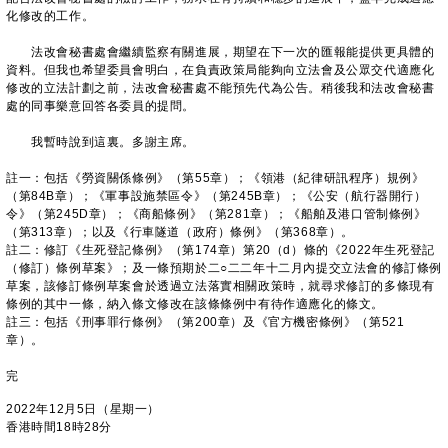
化修改的工作。
法改會秘書處會繼續監察有關進展，期望在下一次的匯報能提供更具體的
資料。但我也希望委員會明白，在負責政策局能夠向立法會及公眾交代適應化
修改的立法計劃之前，法改會秘書處不能預先代為公告。稍後我和法改會秘書
處的同事樂意回答各委員的提問。
我暫時說到這裏。多謝主席。
註一：包括《勞資關係條例》（第55章）；《領港（紀律研訊程序）規例》
（第84B章）；《軍事設施禁區令》（第245B章）；《公安（航行器開行）
令》（第245D章）；《商船條例》（第281章）；《船舶及港口管制條例》
（第313章）；以及《行車隧道（政府）條例》（第368章）。
註二：修訂《生死登記條例》（第174章）第20（d）條的《2022年生死登記
（修訂）條例草案》；及一條預期於二○二二年十二月內提交立法會的修訂條例
草案，該修訂條例草案會於透過立法落實相關政策時，就尋求修訂的多條現有
條例的其中一條，納入條文修改在該條條例中有待作適應化的條文。
註三：包括《刑事罪行條例》（第200章）及《官方機密條例》（第521
章）。
完
2022年12月5日（星期一）
香港時間18時28分