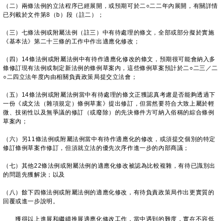
（二）兩條法例的立法程序已經展開，或預期可於二○二二年內展開，有關詳情
已列載於文件第8（b）段（註二）；
（三）七條法例或附屬法例（註三）中有待處理的條文，全部或部分擬於實施
《基本法》第二十三條的工作中作出適應化修改；
（四）14條法例或附屬法例中有待作適應化修改的條文，預期很可能會納入多
條修訂現有法例或制定新法例的條例草案內，這些條例草案預計於二○二三／二
○二四立法年度內由相關負責政策局提交立法會；
（五）14條法例或附屬法例當中有待處理的條文正獲認真考慮是否能夠透過下
一份《成文法（雜項規定）條例草案》提出修訂，但當然要符合大致上屬於輕
微、技術性以及無爭議的修訂（或廢除）的先決條件方可納入俗稱的綜合條例
草案內；
（六）另11條法例或附屬法例當中有待作適應化的修改，或須提交個別的特定
修訂條例草案作修訂，但須就立法的優先次序作進一步的內部商議；
（七）其他22條法例或附屬法例的適應化修改被認為比較複雜，有待已識別出
的問題先獲解決；以及
（八）餘下四條法例或附屬法例的適應化修改，有待負責政策局作出更實質的
回覆或進一步說明。
獲得以上進展和繼續推展適應化修改工作，當中遇到的難度，實在不容低