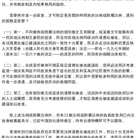
估，亦有賴政制及內地事務局的協助。
需要再作進一步跟進，才可制定更具體的時間表的法例或附屬法例，遇到
的困難是甚麼？
（一）第一，不同條例或附屬法例的個別條文互有關連，或某條文可能載有與
一些其他法例相互參照的提述，而這些其他法例同樣須作適應化修改。所以，
各項適應化修訂建議彼此之間的一致性十分重要，而且亦必須在能夠切實反映
人大常委會（全國人民代表大會常務委員會）決定——即在一九九七年關於
《基本法》一百六十條的決定——的原意的同時，與現有的相關法律相符。
（二）第二，在就某些條例可穩妥敲定適應化修改建議前，當局必須周詳考慮
超過一個決策局從不同政策角度下提出的意見和妥為評估對運作方面的影響，
才可在徵得所需的法律意見後作最終定案，所以當中需要較多時間於政府內部
作進一步溝通，並仔細檢視所涉的複雜問題。
（三）第三，也有個別條文或提述的適應化修改，須諮詢中央或諮詢政府以外
的人士或團體，當局會充分考慮接獲的回覆，才制定適應化修改建議或就初步
建議加以改進。
除上述法例或附屬法例外，另有11條法例或附屬法例的負責政策局已向法
改會秘書處表示，已從中識別出過時條文，待有合適時機即可予以廢除。
香港特別行政區政府也非常重視法律適應化修改的工作，所以十分支持和
配合法改會秘書處的檢討工作，務求在有持續和穩步的進展下，盡早完成適應