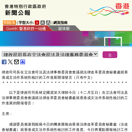
|
字型大小:
|
網頁指南
​律政司司長在立法會司法及法律事務委員會會議就法律改革委員會秘書處就香
港成文法作系統性檢討的工作進展開場發言（只有中文）
＊
＊
＊
＊
＊
＊
＊
＊
＊
＊
＊
＊
＊
＊
＊
＊
＊
＊
＊
＊
＊
＊
＊
＊
＊
＊
＊
＊
＊
＊
＊
＊
＊
＊
以下是律政司司長林定國資深大律師今日（十二月五日）在立法會司法及
法律事務委員會會議就法律改革委員會秘書處就香港成文法作系統性檢討的工
作進展的開場發言︰
主席：
感謝委員會讓我能藉今日的機會匯報由香港法律改革委員會秘書處（法改
會秘書處）就香港成文法作系統性檢討的工作進度。今日將重點匯報檢討工作