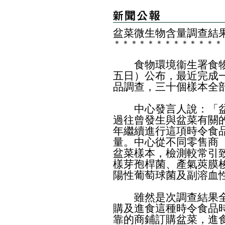
盆菜微生物含量調查結
＊
＊
＊
＊
＊
＊
＊
＊
＊
＊
＊
＊
＊
​食物環境衞生署食物
五日）公布，最近完成
品調查，三十個樣本全
中心發言人說：「盆
過往曾發生與盆菜有關
年繼續進行這項時令食
量。中心從不同零售商
盆菜樣本，檢測較常引
樣芽孢桿菌、產氣莢膜
陽性葡萄球菌及副溶血
雖然是次調查結果全
購及進食這種時令食品
靠的商鋪訂購盆菜，進