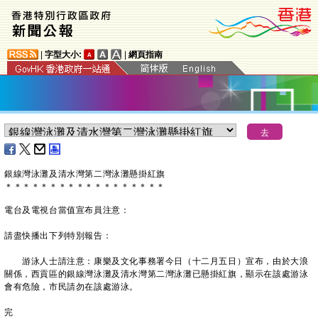
|
字型大小:
|
網頁指南
銀線灣泳灘及清水灣第二灣泳灘懸掛紅旗
＊
＊
＊
＊
＊
＊
＊
＊
＊
＊
＊
＊
＊
＊
＊
＊
＊
＊
電台及電視台當值宣布員注意：
請盡快播出下列特別報告：
游泳人士請注意：康樂及文化事務署今日（十二月五日）宣布，由於大浪
關係，西貢區的銀線灣泳灘及清水灣第二灣泳灘已懸掛紅旗，顯示在該處游泳
會有危險，市民請勿在該處游泳。
完