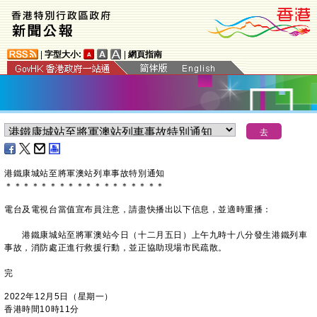
|
字型大小:
|
網頁指南
​港鐵康城站至將軍澳站列車事故特別通知
＊
＊
＊
＊
＊
＊
＊
＊
＊
＊
＊
＊
＊
＊
＊
＊
＊
＊
電台及電視台當值宣布員注意，請盡快播出以下信息，並適時重播：
港鐵康城站至將軍澳站今日（十二月五日）上午九時十八分發生港鐵列車
事故，消防處正進行救援行動，並正協助現場市民疏散。
完
2022年12月5日（星期一）
香港時間10時11分