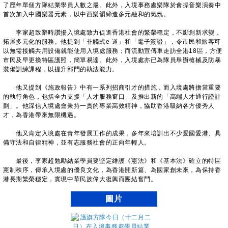
了歷年單個方隊結業學員人數之最。此外，入境事務處樂隊於會操音樂演奏中
首次加入中國樂器元素，以中西樂韻締造多元融和的氣氛。
李家超致辭時讚揚入境處致力促進香港社會的繁榮穩定，不斷創新求變，
拓展多元化的服務。他提到「非觸式e-道」和「電子簽證」，令市民和旅客可
以無需接觸共用設備就能使用入境處服務；而流動宣傳車走訪全港18區，方便
市民及早更換特區護照，簡單易達。此外，入境處亦已為隊員舉辦槍械及防暴
裝備訓練課程，以提升部門的執法能力。
他又提到《施政報告》中有一系列招商引才的措施，而入境處將擔當重要
的執行角色，包括全力支援「人才服務窗口」及推出新的「高端人才通行證計
劃」。他深信入境處會秉持一貫的專業高效精神，協助香港吸納各方優秀人
才，為香港帶來無限機遇。
他又肯定入境處在青年發展工作的成果，多年來培訓出不少愛國愛港、具
備守法和自律精神，並有志服務社會的正向年輕人。
最後，李家超勉勵結業學員要堅定維護《憲法》和《基本法》確立的特區
憲制秩序，傳承入境處的優良文化，為香港開新篇、為國家創未來，為保持香
港長期繁榮穩定，實現中華民族偉大復興而團結奮鬥。
圖片