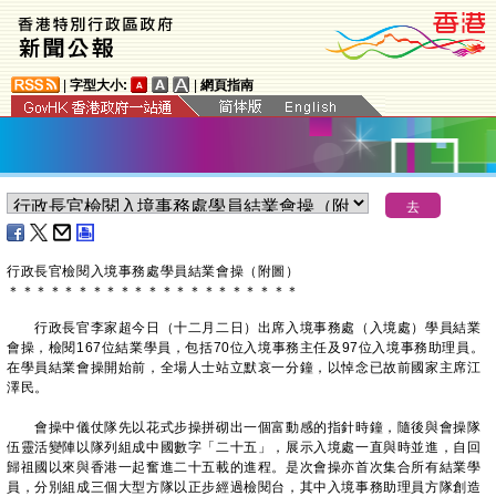
|
字型大小:
|
網頁指南
行政長官檢閱入境事務處學員結業會操（附圖）
＊
＊
＊
＊
＊
＊
＊
＊
＊
＊
＊
＊
＊
＊
＊
＊
＊
＊
＊
＊
＊
行政長官李家超今日（十二月二日）出席入境事務處（入境處）學員結業
會操，檢閱167位結業學員，包括70位入境事務主任及97位入境事務助理員。
在學員結業會操開始前，全場人士站立默哀一分鐘，以悼念已故前國家主席江
澤民。
會操中儀仗隊先以花式步操拼砌出一個富動感的指針時鐘，隨後與會操隊
伍靈活變陣以隊列組成中國數字「二十五」，展示入境處一直與時並進，自回
歸祖國以來與香港一起奮進二十五載的進程。是次會操亦首次集合所有結業學
員，分別組成三個大型方隊以正步經過檢閱台，其中入境事務助理員方隊創造