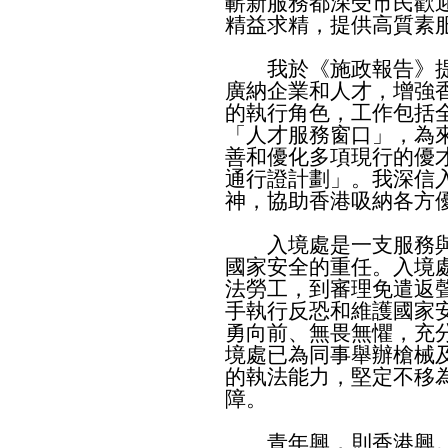
嶄新服務都深受市民歡
精益求精，提供高質素
我於《施政報告》提
廣納企業和人才，增強
的執行角色，工作包括
「人才服務窗口」，為
善和優化多項現行的優
通行證計劃」。我深信
神，協助香港吸納各方
入境處是一支服務與
國家安全的重任。入境
法勞工，到審理免遣返
手執行反恐和維護國家
勇向前、無畏無懼，充
境處已為同事舉辦槍械
的執法能力，堅定不移
障。
青年興，則香港興。