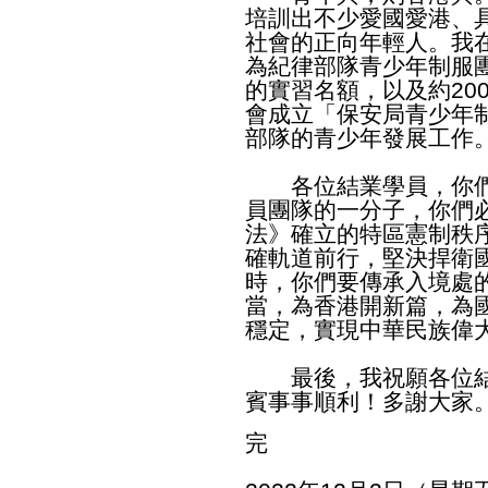
培訓出不少愛國愛港、
社會的正向年輕人。我
為紀律部隊青少年制服團
的實習名額，以及約20
會成立「保安局青少年
部隊的青少年發展工作
各位結業學員，你們
員團隊的一分子，你們
法》確立的特區憲制秩
確軌道前行，堅決捍衛
時，你們要傳承入境處
當，為香港開新篇，為
穩定，實現中華民族偉
最後，我祝願各位結
賓事事順利！多謝大家
完