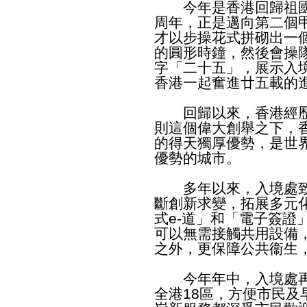
今年是香港回歸祖國2
周年，正是邁向第二個
才以步操花式拼砌出一
的圓形時鐘，然後會操
字「二十五」，展示入
香港一起奮進廿五載的
回歸以來，香港經歷
則這個偉大創舉之下，
的得天獨厚優勢，是世
優勢的城市。
多年以來，入境處致
斷創新求變，拓展多元
式e-道」和「電子簽證
可以無需接觸共用設備
之外，更保障公共衞生
今年年中，入境處再
全港18區，方便市民