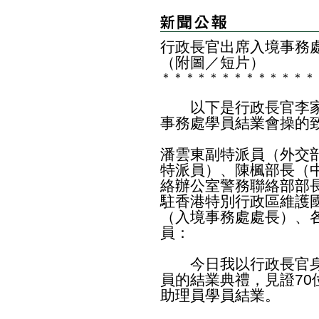
行政長官出席入境事務
（附圖／短片）
＊
＊
＊
＊
＊
＊
＊
＊
＊
＊
＊
＊
＊
以下是行政長官李家
事務處學員結業會操的
潘雲東副特派員（外交
特派員）、陳楓部長（
絡辦公室警務聯絡部部
駐香港特別行政區維護
（入境事務處處長）、
員：
今日我以行政長官身
員的結業典禮，見證70
助理員學員結業。