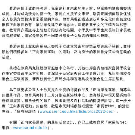
蔡若蓮博士致辭時強調，兒童是社會未來的主人翁，兒童能夠健康快樂地
成長，才能成為優秀的新一代。家長在支援子女學習、培育正面價值觀及促進
全人發展方面扮演非常重要的角色。教育局現正透過廣泛和多元化的宣傳途徑
推廣正向家長教育，幫助家長建立正向思維，宣揚教養子女的正確方法和態
度。教育局亦委託專上院校分階段為幼稚園、小學及中學學生家長制訂家長教
育課程架構，讓家長學習在不同階段培養子女所需的知識和技能。
蔡若蓮博士鼓勵家長藉玩樂與子女建立緊密的聯繫及增進親子關係，並呼
籲他們積極參加「正向家長運動」的活動，及向身邊的家長推介這些有意義的
活動。
典禮在教育局九龍塘教育服務中心舉行，其他出席嘉賓包括家庭與學校合
作事宜委員會主席方奕展、資深親子及家庭教育工作者羅乃萱、九龍地域校長
聯會主席張漪薇、新界校長會主席邱少雄和香港島校長聯會副主席彭耀鈞。
為了讓更多公眾人士欣賞是次比賽的得獎作品及「正向家長運動」所募集
的優秀作品，教育局將於十二月分別在新港城中心、奧海城及中環天星碼頭舉
辦巡迴展覽，播放優秀的短片、展出劇照及過往活動的得獎設計等，進一步推
廣「正向家長運動」的信息，歡迎市民到場參觀或瀏覽「家長智Net」的活動
專頁，了解有關詳情（
www.parent.edu.hk/article/orpa2022-dec
）。
有關「正向家長運動」的最新活動資訊，亦已上載教育局「家長智Net」
網頁（
www.parent.edu.hk
）。