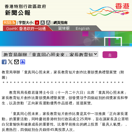
|
字型大小:
|
網頁指南
教育局舉辦「童真同心照未來」家長教育短片創作比賽頒獎典禮暨展覽（附
圖）
＊
＊
＊
＊
＊
＊
＊
＊
＊
＊
＊
＊
＊
＊
＊
＊
＊
＊
＊
＊
＊
＊
＊
＊
＊
＊
＊
＊
＊
＊
＊
＊
＊
教育局局長蔡若蓮博士今日（十一月二十六日）出席「童真同心照未來」
家長教育短片創作比賽頒獎典禮暨展覽，頒發獎項予四個組別的得獎家長和學
生，以及啓動「正向家長運動優秀作品巡禮」巡迴展覽。
「童真同心照未來」家長教育短片創作比賽是其中一項推廣「正向家長運
動」的重要活動，同時慶祝香港特別行政區成立25周年，旨在讓家長及公眾明
白兒童愉快和健康成長的重要性。比賽早前推出的網上投票「最具人氣獎」，
反應熱烈，四個組別合共錄得45萬投票人次。