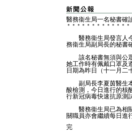
​醫務衞生局一名秘書確診
＊
＊
＊
＊
＊
＊
＊
＊
＊
＊
＊
＊
＊
醫務衞生局發言人今
務衞生局副局長的秘書確
該名秘書無須與公眾
她工作時有佩戴口罩及
日期為昨日（十一月二
副局長李夏茵醫生本
酸檢測，今日進行的核
行新冠病毒快速抗原測
醫務衞生局已為相關
關職員亦會繼續每日進
完