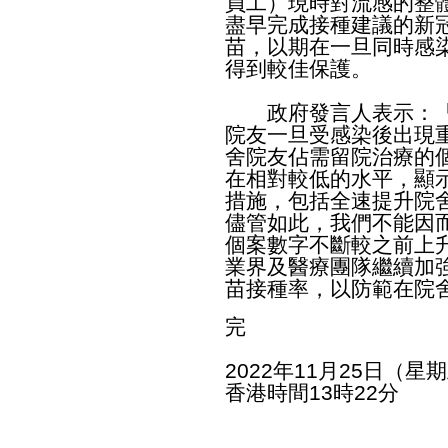
員工）現時對流感的整
盡早完成接種建議的新
苗，以期在一旦同時感染
得到較佳保護。
政府發言人表示：「
院友一旦受感染後出現
舍院友佔需留院治療的
在相對較低的水平，顯
措施，包括全速提升院
儘管如此，我們不能因
個案數字不斷較之前上
業界及醫療團隊繼續加
苗接種率，以防範在院
完
2022年11月25日（星
香港時間13時22分