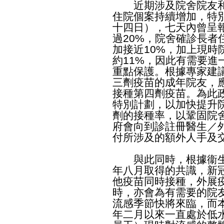
近期涉及院舍院友和
住院個案持續增加，特
十四日），七天內曾呈
過20%，院舍確診長者
加接近10%，加上現時
約11%，因此有需要進
重點保護。根據專家建
三劑疫苗的成年院友，
接種第四劑疫苗。為此
特別計劃，以加快提升
劑的接種率，以鞏固院
府會向到診註冊醫生／
付所涉及的額外人手及
與此同時，根據衞生
年八月取得的共識，新
他疫苗同時接種，外展
時，亦會為有需要的院
流感季節快將來臨，而
年二月以來一直處於低