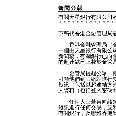
有關天星銀行有限公司
＊
＊
＊
＊
＊
＊
＊
＊
＊
＊
＊
＊
＊
下稿代香港金融管理局
香港金融管理局（金
一個由天星銀行有限公
新聞稿，有關銀行已向
的超連結已上載於
金管
金管局提醒公眾，銀
引領他們到其網站進行
短訊（包括以超連結方
人資料（包括登入密碼
任何人士若曾向該短
短訊進行任何交易，應
有關銀行，及聯絡香港