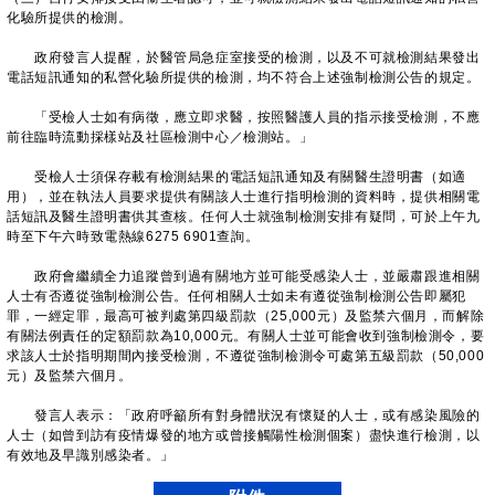
化驗所提供的檢測。
政府發言人提醒，於醫管局急症室接受的檢測，以及不可就檢測結果發出
電話短訊通知的私營化驗所提供的檢測，均不符合上述強制檢測公告的規定。
「受檢人士如有病徵，應立即求醫，按照醫護人員的指示接受檢測，不應
前往臨時流動採樣站及社區檢測中心／檢測站。」
受檢人士須保存載有檢測結果的電話短訊通知及有關醫生證明書（如適
用），並在執法人員要求提供有關該人士進行指明檢測的資料時，提供相關電
話短訊及醫生證明書供其查核。任何人士就強制檢測安排有疑問，可於上午九
時至下午六時致電熱線6275 6901查詢。
政府會繼續全力追蹤曾到過有關地方並可能受感染人士，並嚴肅跟進相關
人士有否遵從強制檢測公告。任何相關人士如未有遵從強制檢測公告即屬犯
罪，一經定罪，最高可被判處第四級罰款（25,000元）及監禁六個月，而解除
有關法例責任的定額罰款為10,000元。有關人士並可能會收到強制檢測令，要
求該人士於指明期間內接受檢測，不遵從強制檢測令可處第五級罰款（50,000
元）及監禁六個月。
發言人表示：「政府呼籲所有對身體狀況有懷疑的人士，或有感染風險的
人士（如曾到訪有疫情爆發的地方或曾接觸陽性檢測個案）盡快進行檢測，以
有效地及早識別感染者。」