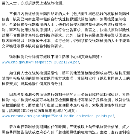
苗的人士，亦必須接受上述強制檢測。
三個月內曾經檢測呈陽性結果的人士（包括衞生署已記錄的核酸檢測陽性
個案，以及已向衞生署申報的自行快速抗原測試陽性個案）無需接受強制檢
測。至於須接受強制檢測的人士，他們必須按相關強制檢測公告進行核酸檢
測，而不能使用快速抗原測試，以符合公告要求。換言之，快速抗原測試陰性
結果不會獲視作為符合強制檢測要求。此外，除非持有醫生證明書證明因健康
原因而未能以「咽喉拭子樣本」進行檢測，否則須接受強制檢測的人士不能遞
交深喉唾液樣本以符合強制檢測要求。
強制檢測公告詳情可經以下衞生防護中心網頁連結瀏覽：
www.chp.gov.hk/files/pdf/ctn_20221124.pdf
。
如任何人士在強制檢測呈陽性，將和其他透過核酸檢測或自行快速抗原測
試而申報所發現的陽性個案以同樣方式處理，其隔離安排（以及其同住人士的
檢疫安排）與其他陽性個案沒有分別。
因應強制檢測公告而須進行強制檢測的人士必須到臨時流動採樣站、社區
檢測中心／檢測站或認可本地醫療檢測機構進行專業拭子採樣檢測，以符合強
制檢測的要求，而幼童則可繼續以糞便樣本進行檢測。索取糞便樣本瓶的詳
情，請瀏覽2019冠狀病毒病專題網站的網頁：
www.coronavirus.gov.hk/pdf/Stool_bottle_collection_points.pdf
。
若在進行強制檢測期間的任何時間，三號或以上熱帶氣旋警告信號、紅／
黑色暴雨警告信號或政府公布的「超強颱風後的極端情況」生效，進行強制檢