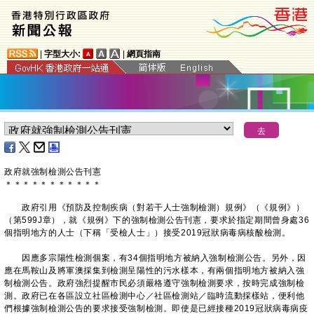
|
字型大小:
|
網頁指南
政府就強制檢測公告刊憲
＊
＊
＊
＊
＊
＊
＊
＊
＊
＊
＊
政府引用《預防及控制疾病（對若干人士強制檢測）規例》（《規例》）
（第599J章），就《規例》下的強制檢測公告刊憲，要求於指定期間曾身處36
個指明地方的人士（下稱「受檢人士」）接受2019冠狀病毒病核酸檢測。
因應多宗陽性檢測個案，有34個指明地方被納入強制檢測公告。另外，因
應在馬鞍山及將軍澳採集到檢測呈陽性的污水樣本，有兩個指明地方被納入強
制檢測公告。政府強烈提醒市民必須嚴格遵守強制檢測要求，按時完成強制檢
測。政府已在各區設立社區檢測中心／社區檢測站／臨時流動採樣站，便利他
們根據強制檢測公告的要求接受強制檢測。即使是已經接種2019冠狀病毒病疫