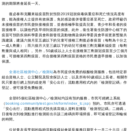
測的期限將會延長一天。
復必泰和克爾來福疫苗對於預防2019冠狀病毒病重症和死亡情況高度有
效，能為接種人士提供有效保護，免於感染後併發重症甚至死亡。政府呼籲仍
未接種疫苗的市民盡快接種疫苗，並會積極爭取提高兒童、青少年和長者的疫
苗接種率，以讓他們及早得到疫苗的保護。此外，衞生署衞生防護中心轄下的
疫苗可預防疾病科學委員會和新發現及動物傳染病科學委員會早前更新暫擬共
識建議，建議六個月至五歲以下的兒童可接種三劑復必泰疫苗（每劑為十分之
一成人劑量）；而六個月大至三歲以下的幼兒可接種三劑克爾來福疫苗（每劑
劑量與成人相同）。另外，50歲或以上人士在接種第三劑新冠疫苗至少三個月
後，可接種第四劑疫苗。符合接種第四劑疫苗資格的市民應盡早接種，以加強
保護。
全港社區檢測中心／檢測站
為市民提供免費的核酸檢測服務，包括特定群
組合資格人士、公立醫院及院舍探訪人士，以及所有60歲或以上長者。相關市
民只要進行網上預約或使用「安心出行」流動應用程式內的「檢測登記碼」作
登記，便可接受免費檢測。
全部85個社區檢測中心／檢測站均設有預約服務，市民可經網上系統
（
booking.communitytest.gov.hk/form/index_tc.jsp
）預約。市民亦可透過
「安心出行」流動應用程式預先填寫個人資料並獲取「檢測登記碼」二維碼，
日後每次到檢測點進行檢測前出示該二維碼供即場掃描，即可減省登記和輪候
的時間。
位於青衣長亨邨的臨時流動採樣站會延長服務日期至十一月二十六日（星