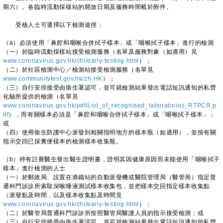
期六）。各臨時流動採樣站的開放日期及服務時間載於附件。
受檢人士可選擇以下檢測途徑：
（a）必須使用「鼻腔和咽喉合併拭子樣本」或「咽喉拭子樣本」進行的檢測
（一）於臨時流動採樣站接受檢測服務（名單及服務對象（如適用）見
www.coronavirus.gov.hk/chi/early-testing.html
）；
（二）於社區檢測中心／檢測站接受檢測服務（名單見
www.communitytest.gov.hk/zh-HK
）；
（三）自行安排接受由衞生署認可，並可就檢測結果發出電話短訊通知的私營
化驗所提供的檢測（名單見
www.coronavirus.gov.hk/pdf/List_of_recognised_laboratories_RTPCR.p
df
），而有關樣本必須是「鼻腔和咽喉合併拭子樣本」或「咽喉拭子樣本」；
或
（四）使用衞生防護中心派發到相關指明地方的樣本瓶（如適用），並按有關
指示交回已採糞便樣本的檢測樣本收集瓶。
（b）持有註冊醫生發出醫生證明書，證明其因健康原因而未能使用「咽喉拭子
樣本」進行檢測的人士
（一）於郵政局、設置在港鐵站的自動派發機或醫院管理局（醫管局）指定普
通科門診診所索取深喉唾液測試樣本收集包，並把樣本交回指定樣本收集點
（派發點及時間，以及樣本收集點及時間見
www.coronavirus.gov.hk/chi/early-testing.html
）；
（二）於醫管局普通科門診診所按照醫管局醫護人員的指示接受檢測；或
（三）自行安排接受由衞生署認可，並可就檢測結果發出電話短訊通知的私營