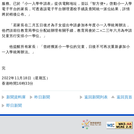
服務。已於『小一入學申請表』提供電郵地址，並以『智方便+』啓動小一入學
電子平台的家長，可透過該電子平台辦理選校手續及查閱統一派位結果，詳情
將於稍後公布。」
「若家長在二月五日後才為子女提出申請參加本年度小一入學統籌辦法，
他們須前往教育局學位分配組辦理有關手續，教育局會於二○二三年六月為申請
兒童另行安排小一學位。」
他提醒所有家長：「曾經獲派小一學位的兒童，日後不可再次重新參加小
一入學統籌辦法。」
完
2022年11月18日（星期五）
香港時間16時33分
新聞資料庫
昨日新聞
返回新聞列表
返回頁首
即日新聞