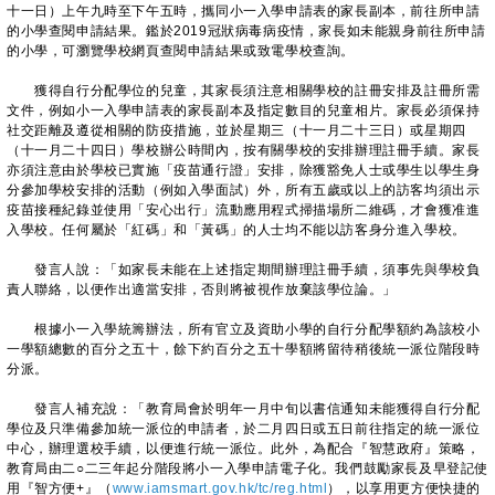
十一日）上午九時至下午五時，攜同小一入學申請表的家長副本，前往所申請
的小學查閱申請結果。鑑於2019冠狀病毒病疫情，家長如未能親身前往所申請
的小學，可瀏覽學校網頁查閱申請結果或致電學校查詢。
獲得自行分配學位的兒童，其家長須注意相關學校的註冊安排及註冊所需
文件，例如小一入學申請表的家長副本及指定數目的兒童相片。家長必須保持
社交距離及遵從相關的防疫措施，並於星期三（十一月二十三日）或星期四
（十一月二十四日）學校辦公時間內，按有關學校的安排辦理註冊手續。家長
亦須注意由於學校已實施「疫苗通行證」安排，除獲豁免人士或學生以學生身
分參加學校安排的活動（例如入學面試）外，所有五歲或以上的訪客均須出示
疫苗接種紀錄並使用「安心出行」流動應用程式掃描場所二維碼，才會獲准進
入學校。任何屬於「紅碼」和「黃碼」的人士均不能以訪客身分進入學校。
發言人說：「如家長未能在上述指定期間辦理註冊手續，須事先與學校負
責人聯絡，以便作出適當安排，否則將被視作放棄該學位論。」
根據小一入學統籌辦法，所有官立及資助小學的自行分配學額約為該校小
一學額總數的百分之五十，餘下約百分之五十學額將留待稍後統一派位階段時
分派。
發言人補充說：「教育局會於明年一月中旬以書信通知未能獲得自行分配
學位及只準備參加統一派位的申請者，於二月四日或五日前往指定的統一派位
中心，辦理選校手續，以便進行統一派位。此外，為配合『智慧政府』策略，
教育局由二○二三年起分階段將小一入學申請電子化。我們鼓勵家長及早登記使
用『智方便+』（
www.iamsmart.gov.hk/tc/reg.html
），以享用更方便快捷的