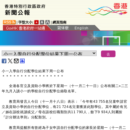
|
字型大小:
|
網頁指南
小一入學自行分配學位結果下周一公布
＊
＊
＊
＊
＊
＊
＊
＊
＊
＊
＊
＊
＊
＊
＊
＊
＊
全港各官立及資助小學將於下星期一（十一月二十一日）公布有關二○二三
年九月入讀小一的學校自行分配學位錄取名單。
教育局發言人今日（十一月十八日）表示：「今年有43 755名兒童申請官
立及資助小學的自行分配學位，有21 724名兒童獲派此類學位。其中屬於有兄
／姊在該校就讀或父／母在該校任職類別共11 790人，餘下9 934人則屬按
『計分辦法準則』分配類別。」
教育局提醒所有曾經為子女申請自行分配學位的家長於星期一（十一月二