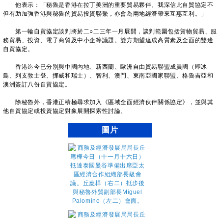
他表示：「秘魯是香港在拉丁美洲的重要貿易夥伴。我深信此自貿協定不
但有助加強香港與秘魯的貿易投資聯繫，亦會為兩地經濟帶來互惠互利。」
第一輪自貿協定談判將於二○二三年一月展開，談判範圍包括貨物貿易、服
務貿易、投資、電子商貿及中小企等議題。雙方期望達成高質素及全面的雙邊
自貿協定。
香港迄今已分別與中國內地、新西蘭、歐洲自由貿易聯盟成員國（即冰
島、列支敦士登、挪威和瑞士）、智利、澳門、東南亞國家聯盟、格魯吉亞和
澳洲簽訂八份自貿協定。
除秘魯外，香港正積極尋求加入《區域全面經濟伙伴關係協定》，並與其
他自貿協定或投資協定對象展開探索性討論。
圖片