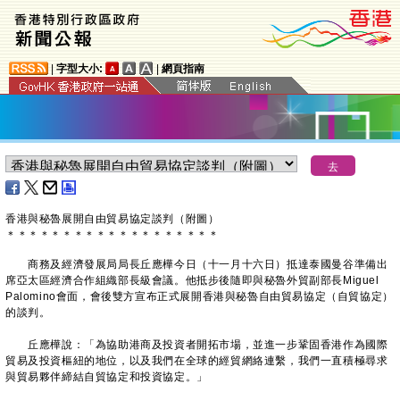
|
字型大小:
|
網頁指南
香港與秘魯展開自由貿易協定談判（附圖）
＊
＊
＊
＊
＊
＊
＊
＊
＊
＊
＊
＊
＊
＊
＊
＊
＊
＊
＊
商務及經濟發展局局長丘應樺今日（十一月十六日）抵達泰國曼谷準備出
席亞太區經濟合作組織部長級會議。他抵步後隨即與秘魯外貿副部長Miguel
Palomino會面，會後雙方宣布正式展開香港與秘魯自由貿易協定（自貿協定）
的談判。
丘應樺說：「為協助港商及投資者開拓市場，並進一步鞏固香港作為國際
貿易及投資樞紐的地位，以及我們在全球的經貿網絡連繫，我們一直積極尋求
與貿易夥伴締結自貿協定和投資協定。」