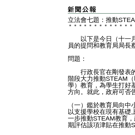
​立法會七題：推動STE
＊
＊
＊
＊
＊
＊
＊
＊
＊
＊
＊
＊
＊
以下是今日（十一月
員的提問和教育局局長
問題：
行政長官在剛發表的
階段大力推動STEAM
學）教育，為學生打好
方向。就此，政府可否
（一）鑑於教育局向中
以支援學校在現有基礎
一步推動STEAM教育
期評估該項津貼在推動S