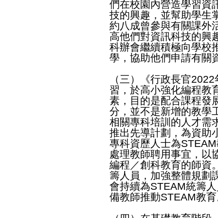
們在校園內營造學習資
技的興趣，並幫助學生
約八成曾參與有關課外
高他們對資訊科技的興
科辦會繼續積極向學校
學，協助他們申請有關
（三）《行政長官2022
習，於高小強化編程教
素，目的是配合課程發
分，並不是新增的教學工
相關專科培訓的人才需
推出先導計劃，為資助小
專科資歷人士為STEA
處理教師聘用事宜，以協
編程／創科教育的師資
籌人員，加強整體規劃課
會持續為STEAM統籌
備教師推動STEAM教育