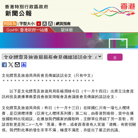
|
字型大小:
|
網頁指南
文化體育及旅遊局局長會見傳媒談話全文（只有中文）
＊
＊
＊
＊
＊
＊
＊
＊
＊
＊
＊
＊
＊
＊
＊
＊
＊
＊
＊
＊
＊
＊
＊
＊
以下是文化體育及旅遊局局長楊潤雄今日（十一月十四日）出席立法會資
訊科技及廣播事務委員會政策簡報會及會議後會見傳媒的談話全文：
文化體育及旅遊局局長︰昨日（十一月十三日）在韓國仁川有一場七人欖球
賽，是亞洲欖球賽（亞洲七人欖球系列賽）第二站，由香港對南韓，當中在播
放國歌時出現錯誤。在播放我們國家的國歌時，主辦單位用錯了另一首歌，而
該首歌更是與二○一九年「黑暴」事件，或者跟香港有人宣揚「港獨」有密切關
係。我們對此事的發生非常不滿，極度不滿意，亦提出了嚴正的抗議。