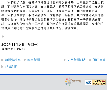
我們初步了解，香港欖球隊在現場聽到錯誤奏播時，已向主辦單位提出抗
議，而主辦單位亦發現錯誤，在比賽完結，頒獎的時候正式公開道歉，亦適當
地播放我們的國歌。但無論如何，這是一件嚴重的事件，我們會繼續跟進下
去。我們現在要求一個詳細的調查，亦會要求一份報告。我們亦會繼續與港協
暨奧委會（中國香港體育協會暨奧林匹克委員會）和相關的一些體育總會商
討，未來有類似情況萬一再出現，我們應該怎樣即場處理此等問題，令我們的
運動員出外時更加能夠掌握怎樣處理類似情況。謝謝大家。
完
2022年11月14日（星期一）
香港時間17時28分
新聞資料庫
昨日新聞
返回新聞列表
返回頁首
即日新聞