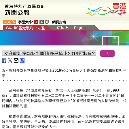
|
字型大小:
|
網頁指南
​政府就對按臨牀判斷懷疑已染上2019冠狀病毒病人士作強制檢測的相關指明刊
憲
＊
＊
＊
＊
＊
＊
＊
＊
＊
＊
＊
＊
＊
＊
＊
＊
＊
＊
＊
＊
＊
＊
＊
＊
＊
＊
＊
＊
＊
＊
＊
＊
＊
＊
＊
政府引用《預防及控制疾病（對若干人士強制檢測）規例》（第599J
章），繼續賦權註冊醫生於二○二二年十一月十二日至十一月二十五日的14日
期間內，強制任何按其臨牀判斷懷疑已染上2019冠狀病毒病的人接受檢測，並
就相關指明刊憲。
根據專家建議，對有症狀的病人進行強制檢測，可有效抑制病毒傳播，達
致早發現、早隔離、早治療。為繼續控制疫情，政府認為有需要繼續透過醫生
協助，盡早識別可能受感染的人士。