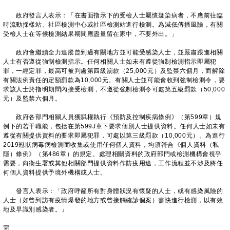
政府發言人表示：「在書面指示下的受檢人士屬懷疑染病者，不應前往臨
時流動採樣站、社區檢測中心或社區檢測站進行檢測。為減低傳播風險，有關
受檢人士在等候檢測結果期間應盡量留在家中，不要外出。」
政府會繼續全力追蹤曾到過有關地方並可能受感染人士，並嚴肅跟進相關
人士有否遵從強制檢測指示。任何相關人士如未有遵從強制檢測指示即屬犯
罪，一經定罪，最高可被判處第四級罰款（25,000元）及監禁六個月，而解除
有關法例責任的定額罰款為10,000元。有關人士並可能會收到強制檢測令，要
求該人士於指明期間內接受檢測，不遵從強制檢測令可處第五級罰款（50,000
元）及監禁六個月。
政府各部門相關人員獲賦權執行《預防及控制疾病條例》（第599章）規
例下的若干職能，包括在第599J章下要求個別人士提供資料。任何人士如未有
遵從有關提供資料的要求即屬犯罪，可處以第三級罰款（10,000元）。為進行
2019冠狀病毒病檢測而收集或使用任何個人資料，均須符合《個人資料（私
隱）條例》（第486章）的規定。處理相關資料的政府部門或檢測機構會視乎
需要，向衞生署或其他相關部門提供資料作防疫用途，工作流程並不涉及將任
何個人資料提供予境外機構或人士。
發言人表示：「政府呼籲所有對身體狀況有懷疑的人士，或有感染風險的
人士（如曾到訪有疫情爆發的地方或曾接觸確診個案）盡快進行檢測，以有效
地及早識別感染者。」
完