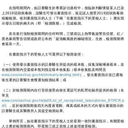
在指明期間內，如註冊醫生於專業診治過程中，按臨牀判斷懷疑某人已染
上2019冠狀病毒病，該醫生可發出書面指示，規定該人接受2019冠狀病毒病
核酸檢測。收到書面指示的人士（下稱「在書面指示下的受檢人士」）應在指
示發出日期的兩天內（即「檢測限期」）完成檢測。
若在進行強制檢測期間的任何時間，三號或以上熱帶氣旋警告信號、紅／
黑色暴雨警告信號或政府公布的「超強颱風後的極端情況」生效，檢測限期將
會延長一天。
在書面指示下的受檢人士可選擇以下檢測途徑：
（一）使用發出書面指示的註冊醫生所提供的樣本瓶，採集深喉唾液樣本，並
在檢測限期內交還樣本瓶到指定樣本收集點（樣本收集點及時間見
www.coronavirus.gov.hk/chi/early-testing.html
）。發出書面指示並已通報
衞生署的註冊醫生會獲通知檢測結果；或
（二）於檢測限期內自行安排接受由衞生署認可的私營化驗所提供的檢測（名
單見
www.coronavirus.gov.hk/pdf/List_of_recognised_laboratories_RTPCR.p
df
），並於檢測限期後四天內透過電郵、傳真或紙本的方式向發出書面指示的
註冊醫生或其醫務所人員提交檢測結果。
舉例而言，如在書面指示下的受檢人士於星期一收到書面指示，有關受檢
人士應於檢測限期內、即星期三或之前按上述途徑接受檢測。