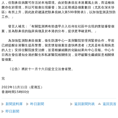
人，但類鼻疽病菌可存活於本地環境。由於類鼻疽在本港屬風土病，而這種病
菌存在於環境，所以可能會出現爆發；加上近期感染個案數目（尤其在深水埗
區）有所上升，因此政府建議把類鼻疽納入第599章附表1，以加強監測及預防
工作。」
發言人補充：「有關監測將有助盡早介入任何在社區中出現的懷疑爆發個
案，並為類鼻疽的臨床病徵及於本港的分布，提供更準確資料。」
為加強監測類鼻疽個案，衞生防護中心一直與醫院管理局緊密合作，早前
已經提醒全港醫生提高警覺，留意懷疑個案並盡快將患者（尤其是有長期病患
的人士）安排往醫院接受治療，並需根據細菌的化驗結果向中心呈報。中心今
日再次發信通知全港的醫生和私家醫院相關情況，並呼籲醫生繼續留意相關懷
疑個案。
《公告》將於十一月十六日提交立法會省覽。
完
2022年11月11日（星期五）
香港時間15時00分
新聞資料庫
昨日新聞
返回新聞列表
返回頁首
即日新聞