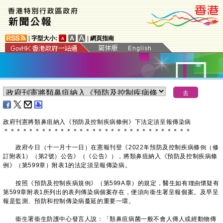
|
字型大小:
|
網頁指南
政府刊憲將類鼻疽納入《預防及控制疾病條例》下法定須呈報傳染病
＊
＊
＊
＊
＊
＊
＊
＊
＊
＊
＊
＊
＊
＊
＊
＊
＊
＊
＊
＊
＊
＊
＊
＊
＊
＊
＊
＊
＊
＊
政府今日（十一月十一日）在憲報刊登《2022年預防及控制疾病條例（修
訂附表1）（第2號）公告》（《公告》），將類鼻疽納入《預防及控制疾病條
例》（第599章）附表1的法定須呈報傳染病。
按照《預防及控制疾病規例》（第599A章）的規定，醫生如有理由懷疑有
第599章附表1所列出的表列傳染病個案存在，便須向衞生署呈報個案。及早呈
報是監測、預防和控制傳染病蔓延的重要一環。
衞生署衞生防護中心發言人說：「類鼻疽病菌一般不會人傳人或經動物傳