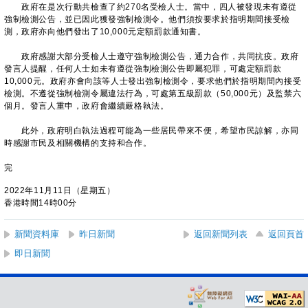
政府在是次行動共檢查了約270名受檢人士。當中，四人被發現未有遵從
強制檢測公告，並已因此獲發強制檢測令。他們須按要求於指明期間接受檢
測，政府亦向他們發出了10,000元定額罰款通知書。
政府感謝大部分受檢人士遵守強制檢測公告，通力合作，共同抗疫。政府
發言人提醒，任何人士如未有遵從強制檢測公告即屬犯罪，可處定額罰款
10,000元。政府亦會向該等人士發出強制檢測令，要求他們於指明期間內接受
檢測。不遵從強制檢測令屬違法行為，可處第五級罰款（50,000元）及監禁六
個月。發言人重申，政府會繼續嚴格執法。
此外，政府明白執法過程可能為一些居民帶來不便，希望市民諒解，亦同
時感謝市民及相關機構的支持和合作。
完
2022年11月11日（星期五）
香港時間14時00分
新聞資料庫
昨日新聞
返回新聞列表
返回頁首
即日新聞