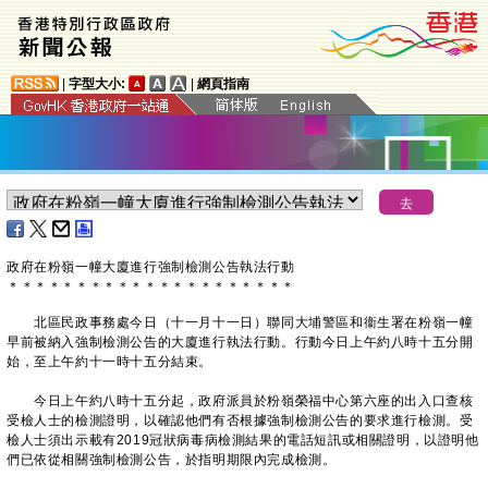
|
字型大小:
|
網頁指南
政府在粉嶺一幢大廈進行強制檢測公告執法行動
＊
＊
＊
＊
＊
＊
＊
＊
＊
＊
＊
＊
＊
＊
＊
＊
＊
＊
＊
＊
＊
​北區民政事務處今日（十一月十一日）聯同大埔警區和衞生署在粉嶺一幢
早前被納入強制檢測公告的大廈進行執法行動。行動今日上午約八時十五分開
始，至上午約十一時十五分結束。
今日上午約八時十五分起，政府派員於粉嶺榮福中心第六座的出入口查核
受檢人士的檢測證明，以確認他們有否根據強制檢測公告的要求進行檢測。受
檢人士須出示載有2019冠狀病毒病檢測結果的電話短訊或相關證明，以證明他
們已依從相關強制檢測公告，於指明期限內完成檢測。